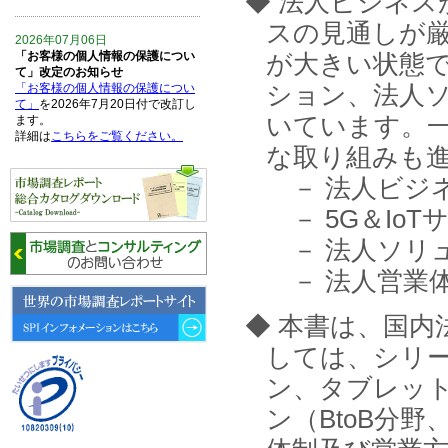
◆ 法人ビジネ
スの見通しが
2026年07月06日
「お客様の個人情報の保護につい
が大きい状態です
て」改定のお知らせ
ション、法人
「お客様の個人情報の保護につい
て」
を2026年7月20日付で改訂し
いています。
ます。
詳細は
こちらをご覧ください。
な取り組みも
－ 法人ビジ
2026年06月15日
6月15日、「中国の医療保険医薬
－ 5G＆Io
品リスト 」を発刊しました。
－ 法人ソリ
2026年06月01日
－ 法人営業
6月1日、「2026-27年版 5G SA、
6GにおけるIoT／サービス市場の
動向 」を発刊しました。
◆ 本書は、国
しては、シリー
2026年04月30日
4月30日、「2026年版 オンライン
ン、タブレット
診療サービスの現状と将来展望 」
を発刊しました。
ン（BtoB分野