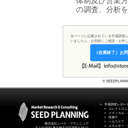
体制及び営業
2026年01月31日
1月31日、「DXが加速するMCI・
の調査、分析
認知症ケア支援サービスの現状と
今後の方向性 」を発刊しました。
2026年01月13日
1月13日、「営業支援DXにおける
名刺管理サービスの最新動向2026
当ページに記載されている市場調査
」を発刊しました。
いましたら、お気軽にご相談・お申
（在庫終了）お
2025年12月20日
12月20日、「中国医薬品の流通と
日米欧企業の販売戦略 」を発刊し
ました。
2025年12月16日
© SEEDPLANNING,
12月16日、「2026年版 防災情報
システム・サービス市場の最新動
向と市場展望 」を発刊しました。
市場調査レポー
エレクトロニ
メディカル・
医療IT
ヘルスケア
株式会社シード・プランニング
エネルギー・
〒113-0034 東京都文京区湯島3-19-11