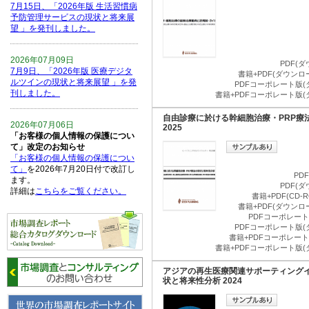
7月15日、「2026年版 生活習慣病
予防管理サービスの現状と将来展
望 」を発刊しました。
2026年07月09日
PDF(
7月9日、「2026年版 医療デジタ
書籍+PDF(ダウン
ルツインの現状と将来展望 」を発
PDFコーポレート版(
刊しました。
書籍+PDFコーポレート版(
自由診療に於ける幹細胞治療・PRP療
2026年07月06日
2025
「お客様の個人情報の保護につい
て」改定のお知らせ
「お客様の個人情報の保護につい
て」
を2026年7月20日付で改訂し
PD
ます。
PDF(
詳細は
こちらをご覧ください。
書籍+PDF(CD
書籍+PDF(ダウン
PDFコーポレート版
2026年06月15日
PDFコーポレート版(
6月15日、「中国の医療保険医薬
書籍+PDFコーポレート版
品リスト 」を発刊しました。
書籍+PDFコーポレート版(
アジアの再生医療関連サポーティング
2026年06月01日
状と将来性分析 2024
6月1日、「2026-27年版 5G SA、
6GにおけるIoT／サービス市場の