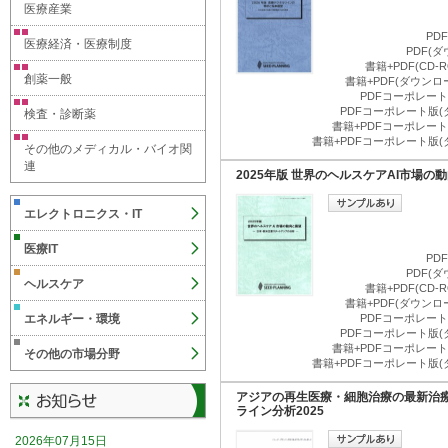
医療産業
PD
医療経済・医療制度
PDF(
書籍+PDF(CD
創薬一般
書籍+PDF(ダウン
PDFコーポレート版
PDFコーポレート版(
検査・診断薬
書籍+PDFコーポレート版
書籍+PDFコーポレート版(
その他のメディカル・バイオ関
連
2025年版 世界のヘルスケアAI市場の
エレクトロニクス・IT
医療IT
PD
PDF(
ヘルスケア
書籍+PDF(CD
書籍+PDF(ダウン
エネルギー・環境
PDFコーポレート版
PDFコーポレート版(
書籍+PDFコーポレート版
その他の市場分野
書籍+PDFコーポレート版(
アジアの再生医療・細胞治療の最新治
ライン分析2025
2026年07月15日