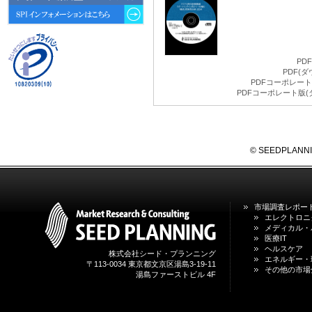
動向 」を発刊しました。
2026年04月30日
4月30日、「2026年版 オンライン
診療サービスの現状と将来展望 」
PD
を発刊しました。
PDF(
PDFコーポレート版
PDFコーポレート版(
2026年01月31日
1月31日、「DXが加速するMCI・
認知症ケア支援サービスの現状と
今後の方向性 」を発刊しました。
© SEEDPLANNING,
2026年01月13日
1月13日、「営業支援DXにおける
名刺管理サービスの最新動向2026
」を発刊しました。
市場調査レポー
エレクトロニ
メディカル・
2025年12月20日
医療IT
12月20日、「中国医薬品の流通と
ヘルスケア
日米欧企業の販売戦略 」を発刊し
株式会社シード・プランニング
エネルギー・
ました。
〒113-0034 東京都文京区湯島3-19-11
その他の市場
湯島ファーストビル 4F
2025年12月16日
12月16日、「2026年版 防災情報