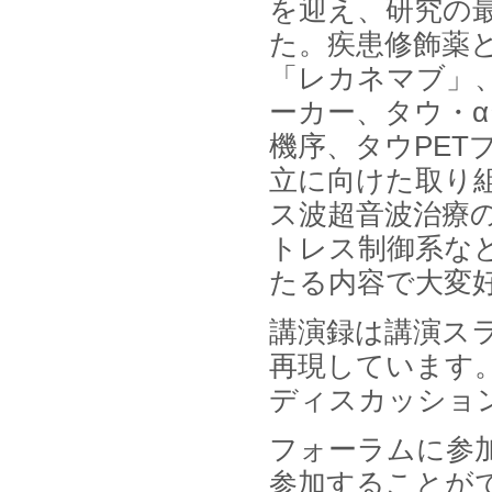
を迎え、研究の
名刺管理サービスの最新動向2026
」を発刊しました。
た。疾患修飾薬
「レカネマブ」
2025年12月20日
12月20日、「中国医薬品の流通と
ーカー、タウ・α
日米欧企業の販売戦略 」を発刊し
ました。
機序、タウPET
立に向けた取り
2025年12月16日
12月16日、「2026年版 防災情報
ス波超音波治療
システム・サービス市場の最新動
向と市場展望 」を発刊しました。
トレス制御系な
たる内容で大変
講演録は講演ス
再現しています
ディスカッショ
フォーラムに参
参加することが