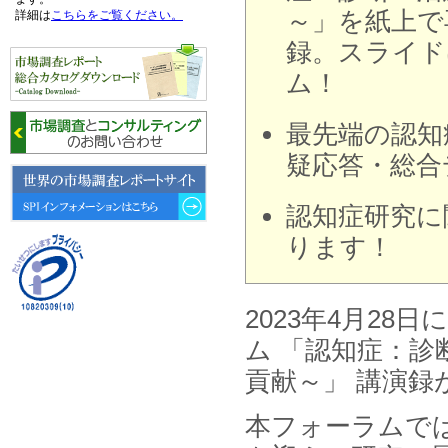
～」を紙上で
詳細は
こちらをご覧ください。
録。スライド
2026年06月15日
ム！
6月15日、「中国の医療保険医薬
品リスト 」を発刊しました。
最先端の認知
2026年06月01日
6月1日、「2026-27年版 5G SA、
疑応答・総合
6GにおけるIoT／サービス市場の
動向 」を発刊しました。
認知症研究に
2026年04月30日
ります！
4月30日、「2026年版 オンライン
診療サービスの現状と将来展望 」
を発刊しました。
2023年4月2
2026年01月31日
ム 「認知症：
1月31日、「DXが加速するMCI・
認知症ケア支援サービスの現状と
貢献～」 講演録
今後の方向性 」を発刊しました。
本フォーラムで
2026年01月13日
1月13日、「営業支援DXにおける