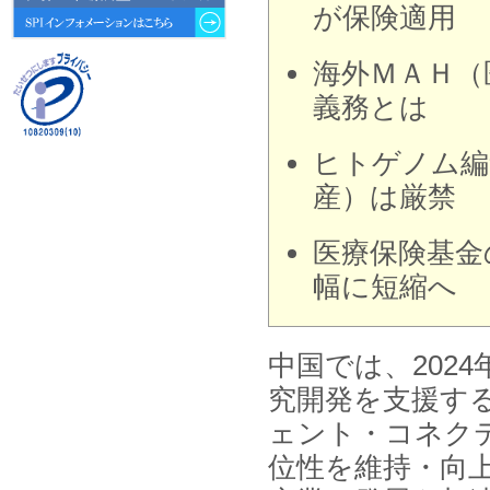
動向 」を発刊しました。
が保険適用
2026年04月30日
海外ＭＡＨ（
4月30日、「2026年版 オンライン
診療サービスの現状と将来展望 」
義務とは
を発刊しました。
2026年01月31日
ヒトゲノム編
1月31日、「DXが加速するMCI・
産）は厳禁
認知症ケア支援サービスの現状と
今後の方向性 」を発刊しました。
医療保険基金
2026年01月13日
1月13日、「営業支援DXにおける
幅に短縮へ
名刺管理サービスの最新動向2026
」を発刊しました。
中国では、202
2025年12月20日
12月20日、「中国医薬品の流通と
究開発を支援す
日米欧企業の販売戦略 」を発刊し
ました。
ェント・コネク
位性を維持・向
2025年12月16日
12月16日、「2026年版 防災情報