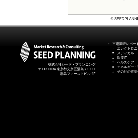
© SEEDPLANNING,
市場調査レポー
エレクトロニ
メディカル・
医療IT
ヘルスケア
株式会社シード・プランニング
エネルギー・
〒113-0034 東京都文京区湯島3-19-11
その他の市場
湯島ファーストビル 4F