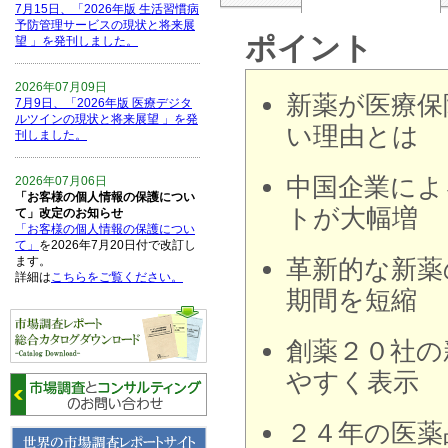
7月15日、「2026年版 生活習慣病
予防管理サービスの現状と将来展
ポイント
望 」を発刊しました。
2026年07月09日
新薬が医療保
7月9日、「2026年版 医療デジタ
ルツインの現状と将来展望 」を発
い理由とは
刊しました。
中国企業によ
2026年07月06日
「お客様の個人情報の保護につい
トが大幅増
て」改定のお知らせ
「お客様の個人情報の保護につい
て」
を2026年7月20日付で改訂し
ます。
革新的な新薬
詳細は
こちらをご覧ください。
期間を短縮
2026年06月15日
6月15日、「中国の医療保険医薬
創薬２０社の
品リスト 」を発刊しました。
やすく表示
2026年06月01日
6月1日、「2026-27年版 5G SA、
２４年の医薬
6GにおけるIoT／サービス市場の