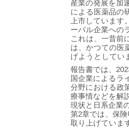
産業の発展を加
システム・サービス市場の最新動
向と市場展望 」を発刊しました。
による医薬品の
上市しています
ーバル企業への
これは、一昔前
は、かつての医
げようとしてい
報告書では、20
国企業によるラ
分野における政
療事情などを解
現状と日系企業
第2章では、保
取り上げていま