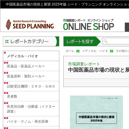
中国医薬品市場の現状と展望 2025年版 シード・プランニング オンラインショ
レポートを探す
ホーム
メディカル・バイオ
その他の
メディカル・バイオ
市場調査レポート
医薬品・医薬品メーカー
中国医薬品市場の現状と展望
医薬原料・製剤メーカー
試験受託機関・ＣＲＯ・ＳＭＯ
患者数
疾患別治療・治療薬（ドクター
調査）
バイオ・ゲノム・再生医療