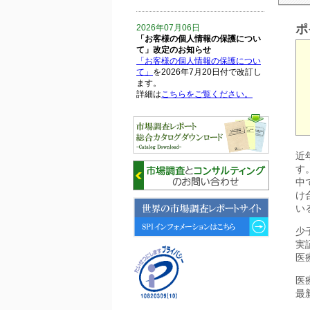
ポ
2026年07月06日
「お客様の個人情報の保護につい
て」改定のお知らせ
「お客様の個人情報の保護につい
て」
を2026年7月20日付で改訂し
ます。
詳細は
こちらをご覧ください。
2026年06月15日
6月15日、「中国の医療保険医薬
品リスト 」を発刊しました。
近
す
2026年06月01日
中
6月1日、「2026-27年版 5G SA、
け
6GにおけるIoT／サービス市場の
い
動向 」を発刊しました。
少
実
2026年04月30日
4月30日、「2026年版 オンライン
医
診療サービスの現状と将来展望 」
を発刊しました。
医
最