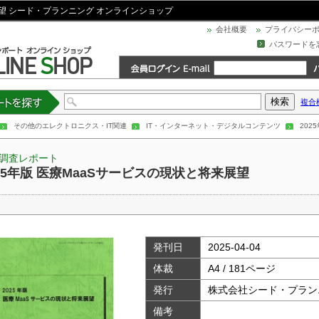
展望 シード・プランニング オンラインショップ
会社概要
プライバシー
パスワードを
複合
トを探す
その他のエレクトロニクス・IT関連
IT・インターネット・デジタルコンテンツ
202
調査レポート
025年版 医療MaaSサービスの現状と将来展望
発刊日
2025-04-04
体裁
A4 / 181ページ
発行
株式会社シード・プラン
備考