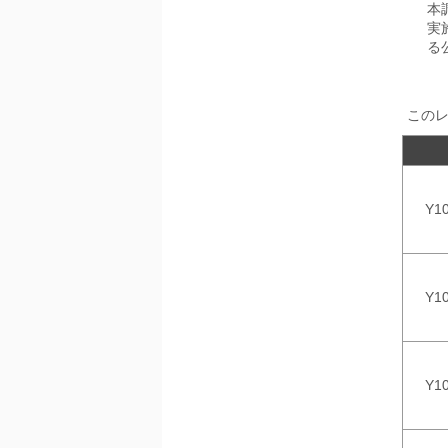
2026年01月31日
本
1月31日、「DXが加速するMCI・
実
認知症ケア支援サービスの現状と
る
今後の方向性 」を発刊しました。
2026年01月13日
1月13日、「営業支援DXにおける
この
名刺管理サービスの最新動向2026
」を発刊しました。
2025年12月20日
12月20日、「中国医薬品の流通と
Y1
日米欧企業の販売戦略 」を発刊し
ました。
2025年12月16日
Y1
12月16日、「2026年版 防災情報
システム・サービス市場の最新動
向と市場展望 」を発刊しました。
Y1