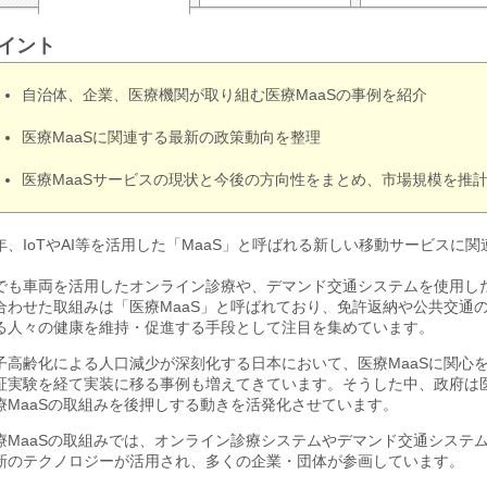
イント
自治体、企業、医療機関が取り組む医療MaaSの事例を紹介
医療MaaSに関連する最新の政策動向を整理
医療MaaSサービスの現状と今後の方向性をまとめ、市場規模を推
年、IoTやAI等を活用した「MaaS」と呼ばれる新しい移動サービスに
。
でも車両を活用したオンライン診療や、デマンド交通システムを使用した
合わせた取組みは「医療MaaS」と呼ばれており、免許返納や公共交通
る人々の健康を維持・促進する手段として注目を集めています。
子高齢化による人口減少が深刻化する日本において、医療MaaSに関心
証実験を経て実装に移る事例も増えてきています。そうした中、政府は医
療MaaSの取組みを後押しする動きを活発化させています。
療MaaSの取組みでは、オンライン診療システムやデマンド交通システ
新のテクノロジーが活用され、多くの企業・団体が参画しています。