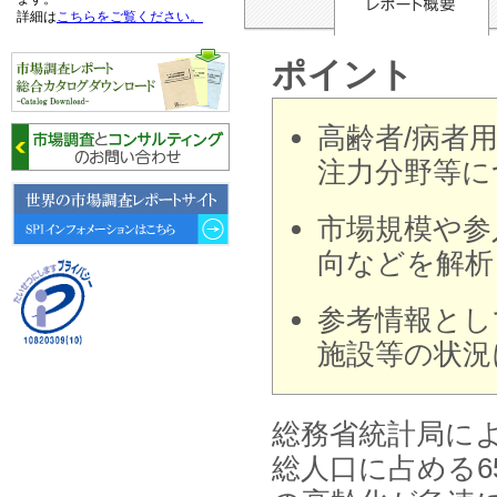
詳細は
こちらをご覧ください。
ポイント
2026年06月15日
6月15日、「中国の医療保険医薬
品リスト 」を発刊しました。
高齢者/病者
2026年06月01日
注力分野等に
6月1日、「2026-27年版 5G SA、
6GにおけるIoT／サービス市場の
動向 」を発刊しました。
市場規模や参
向などを解析
2026年04月30日
4月30日、「2026年版 オンライン
診療サービスの現状と将来展望 」
参考情報とし
を発刊しました。
施設等の状況
2026年01月31日
1月31日、「DXが加速するMCI・
認知症ケア支援サービスの現状と
今後の方向性 」を発刊しました。
総務省統計局による
総人口に占める6
2026年01月13日
1月13日、「営業支援DXにおける