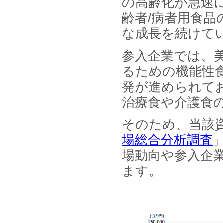
の高齢化が急速
名刺管理サービスの最新動向2026
」を発刊しました。
齢者/病者用食
な成長を続けて
2025年12月20日
12月20日、「中国医薬品の流通と
日米欧企業の販売戦略 」を発刊し
参入企業では、
ました。
るための機能性
2025年12月16日
発が進められて
12月16日、「2026年版 防災情報
システム・サービス市場の最新動
治療食や介護食
向と市場展望 」を発刊しました。
そのため、当該
場総合分析調査
場動向や参入企
ます。