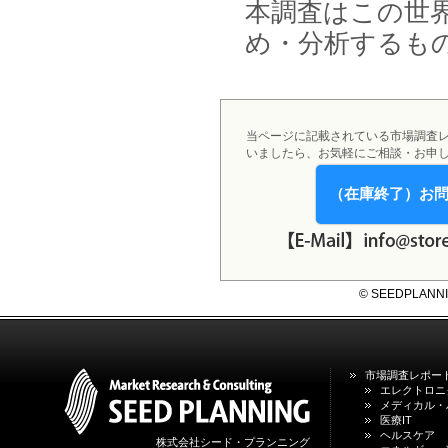
2026年01月31日
本調査はこの世
1月31日、「DXが加速するMCI・
認知症ケア支援サービスの現状と
め・分析するも
今後の方向性 」を発刊しました。
2026年01月13日
1月13日、「営業支援DXにおける
名刺管理サービスの最新動向2026
当ページに記載されている市場調査
」を発刊しました。
いましたら、お気軽にご相談・お申
2025年12月20日
（在庫終了）お
12月20日、「中国医薬品の流通と
日米欧企業の販売戦略 」を発刊し
ました。
2025年12月16日
© SEEDPLANNING,
12月16日、「2026年版 防災情報
システム・サービス市場の最新動
向と市場展望 」を発刊しました。
市場調査レポー
エレクトロニ
メディカル・
医療IT
ヘルスケア
株式会社シード・プランニング