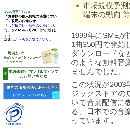
市場規模予測(
2026年07月06日
端末の動向 
「お客様の個人情報の保護につい
て」改定のお知らせ
「お客様の個人情報の保護につい
て」
を2026年7月20日付で改訂し
1999年にSM
ます。
詳細は
こちらをご覧ください。
1曲350円で開
ダウンロードな
2026年06月15日
6月15日、「中国の医療保険医薬
のような無料音
品リスト 」を発刊しました。
ませんでした。
2026年06月01日
6月1日、「2026-27年版 5G SA、
この状況が200
6GにおけるIoT／サービス市場の
動向 」を発刊しました。
ジックストアの
いで音楽配信に
2026年04月30日
4月30日、「2026年版 オンライン
る、日本での音楽
診療サービスの現状と将来展望 」
を発刊しました。
っています。