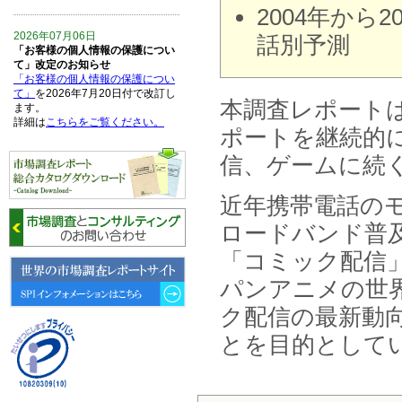
2004年から
2026年07月06日
話別予測
「お客様の個人情報の保護につい
て」改定のお知らせ
「お客様の個人情報の保護につい
て」
を2026年7月20日付で改訂し
本調査レポートは
ます。
詳細は
こちらをご覧ください。
ポートを継続的
信、ゲームに続
2026年06月15日
6月15日、「中国の医療保険医薬
品リスト 」を発刊しました。
近年携帯電話の
ロードバンド普
2026年06月01日
6月1日、「2026-27年版 5G SA、
「コミック配信
6GにおけるIoT／サービス市場の
動向 」を発刊しました。
パンアニメの世
ク配信の最新動
2026年04月30日
4月30日、「2026年版 オンライン
とを目的として
診療サービスの現状と将来展望 」
を発刊しました。