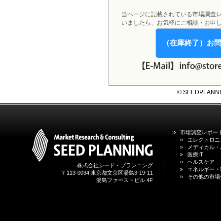
2026年01月31日
1月31日、「DXが加速するMCI・
当ページに記載されている市場調査
認知症ケア支援サービスの現状と
いましたら、お気軽にご相談・お申
今後の方向性 」を発刊しました。
（在庫終了）お
2026年01月13日
1月13日、「営業支援DXにおける
名刺管理サービスの最新動向2026
」を発刊しました。
© SEEDPLANNING,
2025年12月20日
12月20日、「中国医薬品の流通と
日米欧企業の販売戦略 」を発刊し
ました。
市場調査レポー
2025年12月16日
エレクトロニ
12月16日、「2026年版 防災情報
メディカル・
システム・サービス市場の最新動
医療IT
ヘルスケア
向と市場展望 」を発刊しました。
株式会社シード・プランニング
エネルギー・
〒113-0034 東京都文京区湯島3-19-11
その他の市場
湯島ファーストビル 4F