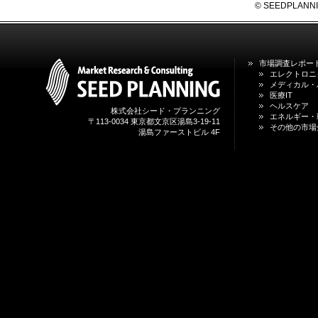
2026年01月31日
© SEEDPLANNING,
1月31日、「DXが加速するMCI・
認知症ケア支援サービスの現状と
今後の方向性 」を発刊しました。
市場調査レポー
2026年01月13日
エレクトロニ
1月13日、「営業支援DXにおける
メディカル・
名刺管理サービスの最新動向2026
医療IT
」を発刊しました。
ヘルスケア
株式会社シード・プランニング
エネルギー・
〒113-0034 東京都文京区湯島3-19-11
その他の市場
湯島ファーストビル 4F
2025年12月20日
12月20日、「中国医薬品の流通と
日米欧企業の販売戦略 」を発刊し
ました。
2025年12月16日
12月16日、「2026年版 防災情報
システム・サービス市場の最新動
向と市場展望 」を発刊しました。