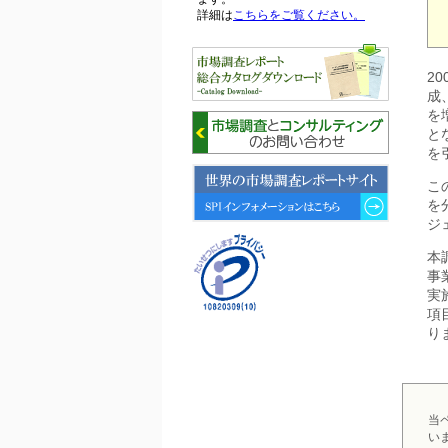
詳細は
こちらをご覧ください。
2026年06月15日
2
6月15日、「中国の医療保険医薬
品リスト 」を発刊しました。
成
を
と
2026年06月01日
を
6月1日、「2026-27年版 5G SA、
6GにおけるIoT／サービス市場の
こ
動向 」を発刊しました。
を
ジ
2026年04月30日
4月30日、「2026年版 オンライン
本
診療サービスの現状と将来展望 」
事
を発刊しました。
実
項
2026年01月31日
り
1月31日、「DXが加速するMCI・
認知症ケア支援サービスの現状と
今後の方向性 」を発刊しました。
当
2026年01月13日
い
1月13日、「営業支援DXにおける