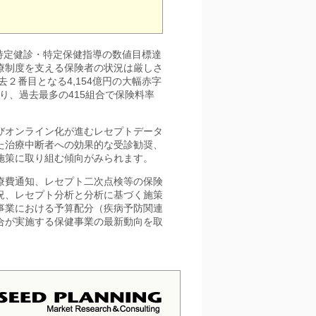
、特定健診・特定保健指導の数値目標達
療制度を支える保険者の状況は厳しさ
２番目となる4,154億円の大幅赤字
なり、過去最多の415組合で保険料率
びオンライン化が進むレセプトデータ
た治療中断者への効果的な受診勧奨、
施策に取り組む傾向がみられます。
療費通知、レセプト二次点検等の保険
況、レセプト分析と分析に基づく施策
事業における予算配分（疾病予防関連
合が実施する保健事業の最新動向を取