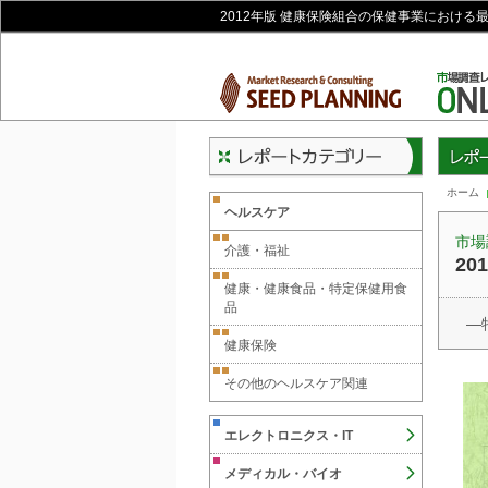
2012年版 健康保険組合の保健事業における
レポー
ホーム
ヘルスケア
市場
介護・福祉
2
健康・健康食品・特定保健用食
品
―
健康保険
その他のヘルスケア関連
エレクトロニクス・IT
メディカル・バイオ