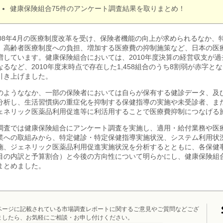
健康保険組合75件のアンケート調査結果を取りまとめ！
008年4月の医療制度改革を受け、保険者機能の向上が求められるなか
、高齢者医療制度への負担、増加する医療費の抑制施策など、日本の医
増しています。健康保険組合においては、2010年度決算の経営収支が過去
なるなど、2010年度末時点で存在した1,458組合のうち8割弱が赤字と
引き上げました。
のようななか、一部の保険者においては自らが保有する健診データ、及
分析し、生活習慣病の重症化を抑制する保健指導の実施や未受診者、ま
ェネリック医薬品利用促進等に利活用することで医療費抑制につなげる
調査では健康保険組合にアンケート調査を実施し、適用・給付業務や医
業への取組みから、特定健診・特定保健指導実施状況、システム利用状
施、ジェネリック医薬品利用促進実施状況を分析するとともに、各保健
目の内訳と予算割合）と今後の方向性について明らかにし、健康保険組
まとめました。
ページに記載されている市場調査レポートに関するご意見やご質問などござ
ましたら、お気軽にご相談・お申し付けください。