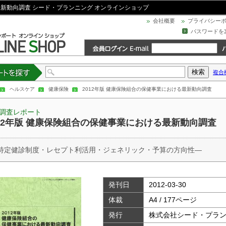
最新動向調査 シード・プランニング オンラインショップ
会社概要
プライバシー
パスワードを
複合
トを探す
ヘルスケア
健康保険
2012年版 健康保険組合の保健事業における最新動向調査
調査レポート
012年版 健康保険組合の保健事業における最新動向調査
特定健診制度・レセプト利活用・ジェネリック・予算の方向性―
発刊日
2012-03-30
体裁
A4 / 177ページ
発行
株式会社シード・プラ