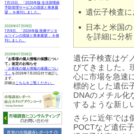
7月15日、「2026年版 生活習慣病
予防管理サービスの現状と将来展
遺伝子検査に
望 」を発刊しました。
日本と米国の
2026年07月09日
7月9日、「2026年版 医療デジタ
を詳細に分析
ルツインの現状と将来展望 」を発
刊しました。
2026年07月06日
遺伝子検査はゲ
「お客様の個人情報の保護につい
て」改定のお知らせ
びてきました。
「お客様の個人情報の保護につい
て」
を2026年7月20日付で改訂し
心に市場を急速に
ます。
詳細は
こちらをご覧ください。
標的とした遺伝
DNAのメチル
2026年06月15日
6月15日、「中国の医療保険医薬
するような新し
品リスト 」を発刊しました。
さらに近年では
2026年06月01日
POCTなど遺伝
6月1日、「2026-27年版 5G SA、
6GにおけるIoT／サービス市場の