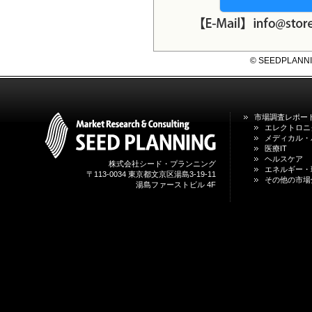
システム・サービス市場の最新動
向と市場展望 」を発刊しました。
© SEEDPLANNING,
市場調査レポー
エレクトロニ
メディカル・
医療IT
ヘルスケア
株式会社シード・プランニング
エネルギー・
〒113-0034 東京都文京区湯島3-19-11
その他の市場
湯島ファーストビル 4F