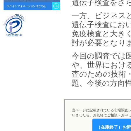
遺伝子検査をさ
動向 」を発刊しました。
一方、ビジネス
2026年04月30日
4月30日、「2026年版 オンライン
遺伝子検査にお
診療サービスの現状と将来展望 」
を発刊しました。
免疫検査と大き
討が必要となり
2026年01月31日
1月31日、「DXが加速するMCI・
認知症ケア支援サービスの現状と
今回の調査では
今後の方向性 」を発刊しました。
や、世界におけ
2026年01月13日
査のための技術
1月13日、「営業支援DXにおける
名刺管理サービスの最新動向2026
題、今後の方向
」を発刊しました。
2025年12月20日
12月20日、「中国医薬品の流通と
日米欧企業の販売戦略 」を発刊し
当ページに記載されている市場調査
ました。
いましたら、お気軽にご相談・お申
2025年12月16日
（在庫終了）お
12月16日、「2026年版 防災情報