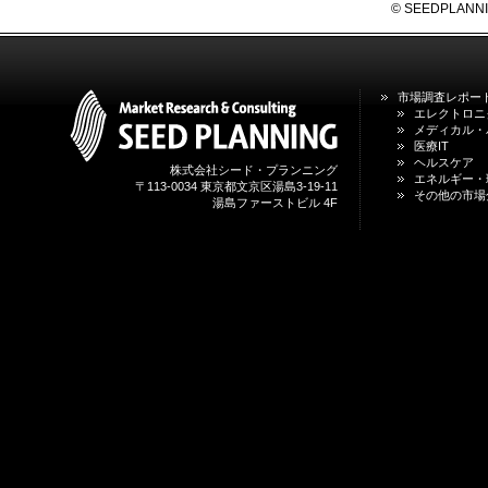
2026年01月31日
© SEEDPLANNING,
1月31日、「DXが加速するMCI・
認知症ケア支援サービスの現状と
今後の方向性 」を発刊しました。
市場調査レポー
2026年01月13日
エレクトロニ
1月13日、「営業支援DXにおける
メディカル・
名刺管理サービスの最新動向2026
医療IT
」を発刊しました。
ヘルスケア
株式会社シード・プランニング
エネルギー・
〒113-0034 東京都文京区湯島3-19-11
その他の市場
湯島ファーストビル 4F
2025年12月20日
12月20日、「中国医薬品の流通と
日米欧企業の販売戦略 」を発刊し
ました。
2025年12月16日
12月16日、「2026年版 防災情報
システム・サービス市場の最新動
向と市場展望 」を発刊しました。