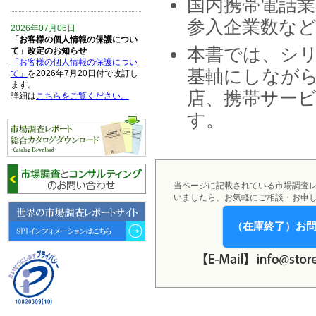
国内携帯電話
参入企業数な
2026年07月06日
「お客様の個人情報の保護につい
本書では、シリ
て」改定のお知らせ
「お客様の個人情報の保護につい
基軸にしなが
て」
を2026年7月20日付で改訂し
ます。
店、携帯サー
詳細は
こちらをご覧ください。
す。
2026年06月15日
6月15日、「中国の医療保険医薬
品リスト 」を発刊しました。
2026年06月01日
当ページに記載されている市場調査
6月1日、「2026-27年版 5G SA、
いましたら、お気軽にご相談・お申
6GにおけるIoT／サービス市場の
動向 」を発刊しました。
（在庫終了）お
2026年04月30日
4月30日、「2026年版 オンライン
診療サービスの現状と将来展望 」
を発刊しました。