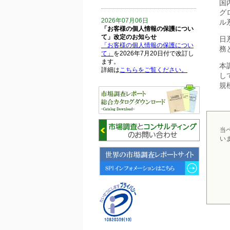
国
グ
2026年07月06日
ル
「お客様の個人情報の保護につい
て」改定のお知らせ
日
「お客様の個人情報の保護につい
務
て」
を2026年7月20日付で改訂し
ます。
本
詳細は
こちらをご覧ください。
し
規
2026年06月15日
6月15日、「中国の医療保険医薬
品リスト 」を発刊しました。
当
2026年06月01日
い
6月1日、「2026-27年版 5G SA、
6GにおけるIoT／サービス市場の
動向 」を発刊しました。
2026年04月30日
4月30日、「2026年版 オンライン
診療サービスの現状と将来展望 」
を発刊しました。