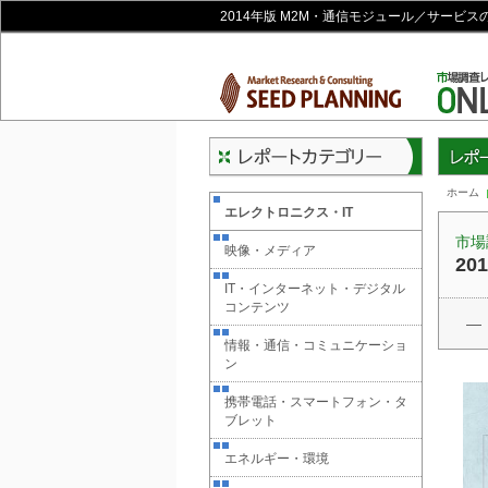
2014年版 M2M・通信モジュール／サービ
レポー
ホーム
エレクトロニクス・IT
市場
映像・メディア
2
IT・インターネット・デジタル
コンテンツ
―
情報・通信・コミュニケーショ
ン
携帯電話・スマートフォン・タ
ブレット
エネルギー・環境