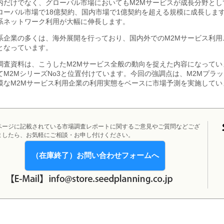
内だけでなく、グローバル市場においてもM2Mサービスが成長分野として
ローバル市場で18億契約、国内市場で1億契約を超える規模に成長しま
系ネットワーク利用が大幅に伸長します。
系企業の多くは、海外展開を行っており、国内外でのM2Mサービス利
となっています。
調査資料は、こうしたM2Mサービス全般の動向を捉えた内容になっています
てM2MシリーズNo3と位置付けています。今回の強調点は、M2Mプラ
模なM2Mサービス利用企業の利用実態をベースに市場予測を実施してい
ページに記載されている市場調査レポートに関するご意見やご質問などござ
ましたら、お気軽にご相談・お申し付けください。
（在庫終了）お問い合わせフォームへ