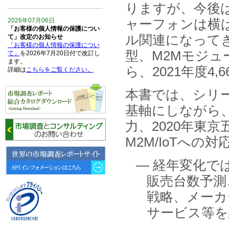
りますが、今後
ャーフォンは横ば
2026年07月06日
「お客様の個人情報の保護につい
ル関連になってき
て」改定のお知らせ
「お客様の個人情報の保護につい
型、M2Mモジュー
て」
を2026年7月20日付で改訂し
ます。
ら、2021年度4
詳細は
こちらをご覧ください。
本書では、シリー
2026年06月15日
6月15日、「中国の医療保険医薬
基軸にしながら
品リスト 」を発刊しました。
力、2020年東
2026年06月01日
M2M/IoTへ
6月1日、「2026-27年版 5G SA、
6GにおけるIoT／サービス市場の
動向 」を発刊しました。
— 経年変化で
販売台数予測
2026年04月30日
4月30日、「2026年版 オンライン
戦略、メーカ
診療サービスの現状と将来展望 」
を発刊しました。
サービス等を