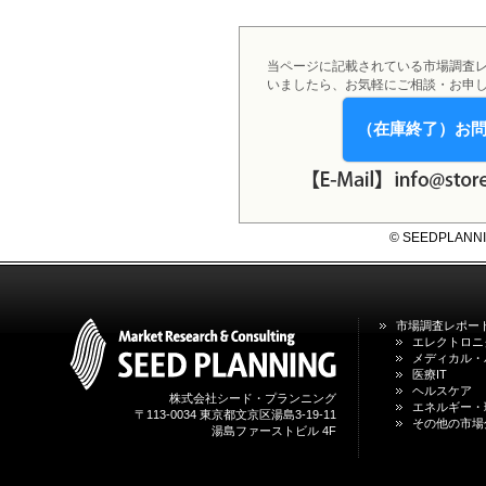
2026年01月31日
1月31日、「DXが加速するMCI・
認知症ケア支援サービスの現状と
今後の方向性 」を発刊しました。
当ページに記載されている市場調査
いましたら、お気軽にご相談・お申
2026年01月13日
1月13日、「営業支援DXにおける
（在庫終了）お
名刺管理サービスの最新動向2026
」を発刊しました。
2025年12月20日
12月20日、「中国医薬品の流通と
© SEEDPLANNING,
日米欧企業の販売戦略 」を発刊し
ました。
2025年12月16日
12月16日、「2026年版 防災情報
市場調査レポー
システム・サービス市場の最新動
エレクトロニ
向と市場展望 」を発刊しました。
メディカル・
医療IT
ヘルスケア
株式会社シード・プランニング
エネルギー・
〒113-0034 東京都文京区湯島3-19-11
その他の市場
湯島ファーストビル 4F