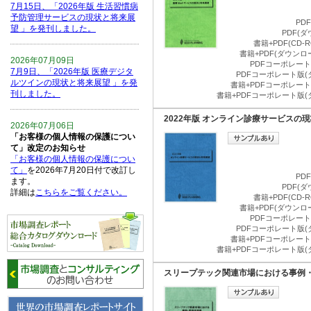
7月15日、「2026年版 生活習慣病
予防管理サービスの現状と将来展
PD
望 」を発刊しました。
PDF(
書籍+PDF(CD
書籍+PDF(ダウン
2026年07月09日
PDFコーポレート版
7月9日、「2026年版 医療デジタ
PDFコーポレート版(
ルツインの現状と将来展望 」を発
書籍+PDFコーポレート版
刊しました。
書籍+PDFコーポレート版(
2022年版 オンライン診療サービスの
2026年07月06日
「お客様の個人情報の保護につい
て」改定のお知らせ
「お客様の個人情報の保護につい
て」
を2026年7月20日付で改訂し
PD
ます。
PDF(
詳細は
こちらをご覧ください。
書籍+PDF(CD
書籍+PDF(ダウン
PDFコーポレート版
2026年06月15日
PDFコーポレート版(
6月15日、「中国の医療保険医薬
書籍+PDFコーポレート版
品リスト 」を発刊しました。
書籍+PDFコーポレート版(
スリープテック関連市場における事例
2026年06月01日
6月1日、「2026-27年版 5G SA、
6GにおけるIoT／サービス市場の