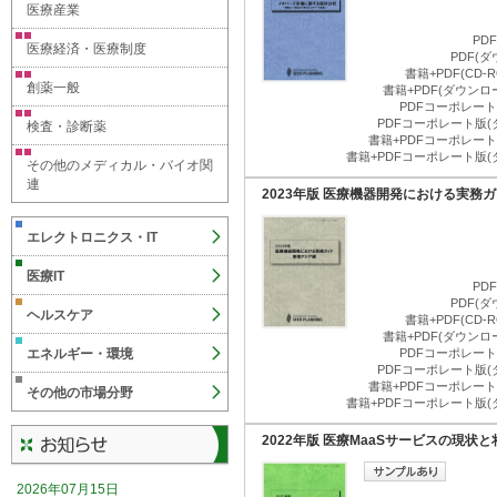
医療産業
PD
医療経済・医療制度
PDF(
書籍+PDF(CD
創薬一般
書籍+PDF(ダウン
PDFコーポレート版
PDFコーポレート版(
検査・診断薬
書籍+PDFコーポレート版
書籍+PDFコーポレート版(
その他のメディカル・バイオ関
連
2023年版 医療機器開発における実務
エレクトロニクス・IT
医療IT
PD
PDF(
ヘルスケア
書籍+PDF(CD
書籍+PDF(ダウン
エネルギー・環境
PDFコーポレート版
PDFコーポレート版(
書籍+PDFコーポレート版
その他の市場分野
書籍+PDFコーポレート版(
2022年版 医療MaaSサービスの現状
2026年07月15日