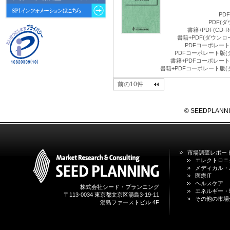
動向 」を発刊しました。
PD
PDF(
2026年04月30日
書籍+PDF(CD
4月30日、「2026年版 オンライン
書籍+PDF(ダウン
診療サービスの現状と将来展望 」
PDFコーポレート版
を発刊しました。
PDFコーポレート版(
書籍+PDFコーポレート版
書籍+PDFコーポレート版(
2026年01月31日
1月31日、「DXが加速するMCI・
前の10件
認知症ケア支援サービスの現状と
今後の方向性 」を発刊しました。
© SEEDPLANNING,
2026年01月13日
1月13日、「営業支援DXにおける
名刺管理サービスの最新動向2026
」を発刊しました。
市場調査レポー
エレクトロニ
メディカル・
2025年12月20日
医療IT
12月20日、「中国医薬品の流通と
ヘルスケア
日米欧企業の販売戦略 」を発刊し
株式会社シード・プランニング
エネルギー・
ました。
〒113-0034 東京都文京区湯島3-19-11
その他の市場
湯島ファーストビル 4F
2025年12月16日
12月16日、「2026年版 防災情報