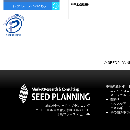
動向 」を発刊しました。
2026年04月30日
4月30日、「2026年版 オンライン
診療サービスの現状と将来展望 」
を発刊しました。
2026年01月31日
1月31日、「DXが加速するMCI・
認知症ケア支援サービスの現状と
今後の方向性 」を発刊しました。
© SEEDPLANNING,
2026年01月13日
1月13日、「営業支援DXにおける
名刺管理サービスの最新動向2026
」を発刊しました。
市場調査レポー
エレクトロニ
メディカル・
2025年12月20日
医療IT
12月20日、「中国医薬品の流通と
ヘルスケア
日米欧企業の販売戦略 」を発刊し
株式会社シード・プランニング
エネルギー・
ました。
〒113-0034 東京都文京区湯島3-19-11
その他の市場
湯島ファーストビル 4F
2025年12月16日
12月16日、「2026年版 防災情報