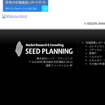
6GにおけるIoT／サービス市場の
動向 」を発刊しました。
2026年04月30日
4月30日、「2026年版 オンライン
診療サービスの現状と将来展望 」
© SEEDPLANNING,
を発刊しました。
2026年01月31日
1月31日、「DXが加速するMCI・
市場調査レポー
認知症ケア支援サービスの現状と
エレクトロニ
今後の方向性 」を発刊しました。
メディカル・
医療IT
ヘルスケア
株式会社シード・プランニング
2026年01月13日
エネルギー・
〒113-0034 東京都文京区湯島3-19-11
1月13日、「営業支援DXにおける
その他の市場
湯島ファーストビル 4F
名刺管理サービスの最新動向2026
」を発刊しました。
2025年12月20日
12月20日、「中国医薬品の流通と
日米欧企業の販売戦略 」を発刊し
ました。
2025年12月16日