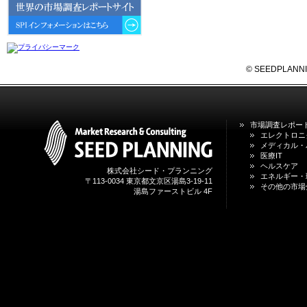
6GにおけるIoT／サービス市場の
動向 」を発刊しました。
2026年04月30日
4月30日、「2026年版 オンライン
診療サービスの現状と将来展望 」
© SEEDPLANNING,
を発刊しました。
2026年01月31日
1月31日、「DXが加速するMCI・
市場調査レポー
認知症ケア支援サービスの現状と
エレクトロニ
今後の方向性 」を発刊しました。
メディカル・
医療IT
ヘルスケア
株式会社シード・プランニング
2026年01月13日
エネルギー・
〒113-0034 東京都文京区湯島3-19-11
1月13日、「営業支援DXにおける
その他の市場
湯島ファーストビル 4F
名刺管理サービスの最新動向2026
」を発刊しました。
2025年12月20日
12月20日、「中国医薬品の流通と
日米欧企業の販売戦略 」を発刊し
ました。
2025年12月16日