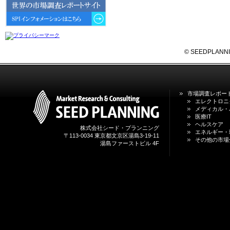
6GにおけるIoT／サービス市場の
動向 」を発刊しました。
2026年04月30日
4月30日、「2026年版 オンライン
診療サービスの現状と将来展望 」
© SEEDPLANNING,
を発刊しました。
2026年01月31日
1月31日、「DXが加速するMCI・
市場調査レポー
認知症ケア支援サービスの現状と
エレクトロニ
今後の方向性 」を発刊しました。
メディカル・
医療IT
ヘルスケア
株式会社シード・プランニング
2026年01月13日
エネルギー・
〒113-0034 東京都文京区湯島3-19-11
1月13日、「営業支援DXにおける
その他の市場
湯島ファーストビル 4F
名刺管理サービスの最新動向2026
」を発刊しました。
2025年12月20日
12月20日、「中国医薬品の流通と
日米欧企業の販売戦略 」を発刊し
ました。
2025年12月16日