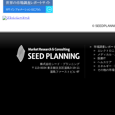
6GにおけるIoT／サービス市場の
動向 」を発刊しました。
2026年04月30日
4月30日、「2026年版 オンライン
診療サービスの現状と将来展望 」
© SEEDPLANNING,
を発刊しました。
2026年01月31日
1月31日、「DXが加速するMCI・
市場調査レポー
認知症ケア支援サービスの現状と
エレクトロニ
今後の方向性 」を発刊しました。
メディカル・
医療IT
ヘルスケア
株式会社シード・プランニング
2026年01月13日
エネルギー・
〒113-0034 東京都文京区湯島3-19-11
1月13日、「営業支援DXにおける
その他の市場
湯島ファーストビル 4F
名刺管理サービスの最新動向2026
」を発刊しました。
2025年12月20日
12月20日、「中国医薬品の流通と
日米欧企業の販売戦略 」を発刊し
ました。
2025年12月16日