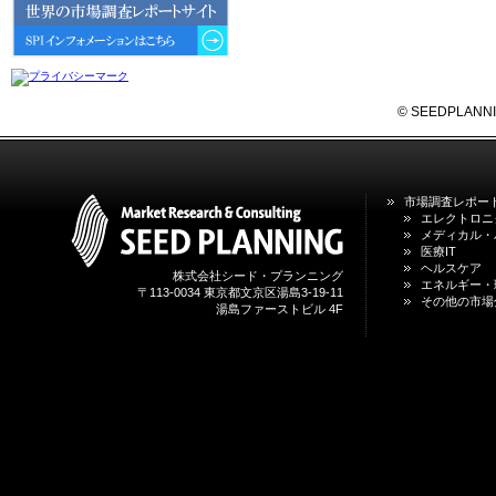
6GにおけるIoT／サービス市場の
動向 」を発刊しました。
2026年04月30日
4月30日、「2026年版 オンライン
診療サービスの現状と将来展望 」
© SEEDPLANNING,
を発刊しました。
2026年01月31日
1月31日、「DXが加速するMCI・
市場調査レポー
認知症ケア支援サービスの現状と
エレクトロニ
今後の方向性 」を発刊しました。
メディカル・
医療IT
ヘルスケア
株式会社シード・プランニング
2026年01月13日
エネルギー・
〒113-0034 東京都文京区湯島3-19-11
1月13日、「営業支援DXにおける
その他の市場
湯島ファーストビル 4F
名刺管理サービスの最新動向2026
」を発刊しました。
2025年12月20日
12月20日、「中国医薬品の流通と
日米欧企業の販売戦略 」を発刊し
ました。
2025年12月16日