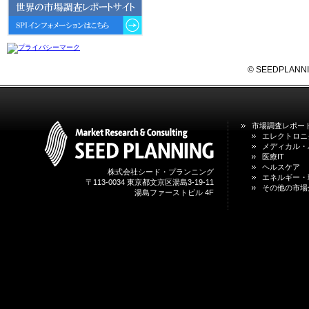
6GにおけるIoT／サービス市場の
動向 」を発刊しました。
2026年04月30日
4月30日、「2026年版 オンライン
診療サービスの現状と将来展望 」
© SEEDPLANNING,
を発刊しました。
2026年01月31日
1月31日、「DXが加速するMCI・
市場調査レポー
認知症ケア支援サービスの現状と
エレクトロニ
今後の方向性 」を発刊しました。
メディカル・
医療IT
ヘルスケア
株式会社シード・プランニング
2026年01月13日
エネルギー・
〒113-0034 東京都文京区湯島3-19-11
1月13日、「営業支援DXにおける
その他の市場
湯島ファーストビル 4F
名刺管理サービスの最新動向2026
」を発刊しました。
2025年12月20日
12月20日、「中国医薬品の流通と
日米欧企業の販売戦略 」を発刊し
ました。
2025年12月16日