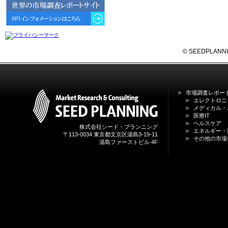
6GにおけるIoT／サービス市場の
動向 」を発刊しました。
2026年04月30日
4月30日、「2026年版 オンライン
診療サービスの現状と将来展望 」
© SEEDPLANNING,
を発刊しました。
2026年01月31日
1月31日、「DXが加速するMCI・
市場調査レポー
認知症ケア支援サービスの現状と
エレクトロニ
今後の方向性 」を発刊しました。
メディカル・
医療IT
ヘルスケア
株式会社シード・プランニング
2026年01月13日
エネルギー・
〒113-0034 東京都文京区湯島3-19-11
1月13日、「営業支援DXにおける
その他の市場
湯島ファーストビル 4F
名刺管理サービスの最新動向2026
」を発刊しました。
2025年12月20日
12月20日、「中国医薬品の流通と
日米欧企業の販売戦略 」を発刊し
ました。
2025年12月16日