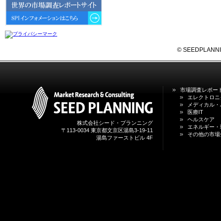
6GにおけるIoT／サービス市場の
動向 」を発刊しました。
2026年04月30日
4月30日、「2026年版 オンライン
診療サービスの現状と将来展望 」
© SEEDPLANNING,
を発刊しました。
2026年01月31日
1月31日、「DXが加速するMCI・
市場調査レポー
認知症ケア支援サービスの現状と
エレクトロニ
今後の方向性 」を発刊しました。
メディカル・
医療IT
ヘルスケア
株式会社シード・プランニング
2026年01月13日
エネルギー・
〒113-0034 東京都文京区湯島3-19-11
1月13日、「営業支援DXにおける
その他の市場
湯島ファーストビル 4F
名刺管理サービスの最新動向2026
」を発刊しました。
2025年12月20日
12月20日、「中国医薬品の流通と
日米欧企業の販売戦略 」を発刊し
ました。
2025年12月16日