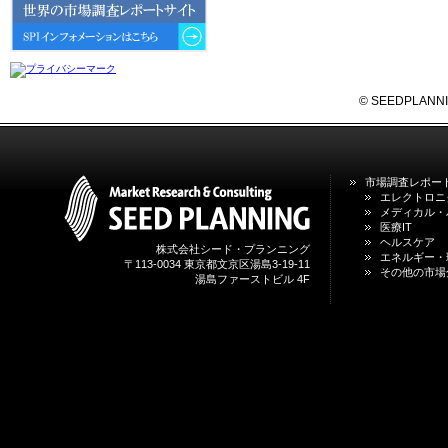
6GにおけるIoT／サービス市場の
動向 」を発刊しました。
2026年04月30日
4月30日、「2026年版 オンライン
診療サービスの現状と将来展望 」
© SEEDPLANNING,
を発刊しました。
2026年01月31日
1月31日、「DXが加速するMCI・
市場調査レポー
認知症ケア支援サービスの現状と
エレクトロニ
今後の方向性 」を発刊しました。
メディカル・
医療IT
ヘルスケア
株式会社シード・プランニング
2026年01月13日
エネルギー・
〒113-0034 東京都文京区湯島3-19-11
1月13日、「営業支援DXにおける
その他の市場
湯島ファーストビル 4F
名刺管理サービスの最新動向2026
」を発刊しました。
2025年12月20日
12月20日、「中国医薬品の流通と
日米欧企業の販売戦略 」を発刊し
ました。
2025年12月16日