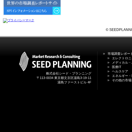
6GにおけるIoT／サービス市場の
動向 」を発刊しました。
2026年04月30日
4月30日、「2026年版 オンライン
診療サービスの現状と将来展望 」
© SEEDPLANNING,
を発刊しました。
2026年01月31日
1月31日、「DXが加速するMCI・
市場調査レポー
認知症ケア支援サービスの現状と
エレクトロニ
今後の方向性 」を発刊しました。
メディカル・
医療IT
ヘルスケア
株式会社シード・プランニング
2026年01月13日
エネルギー・
〒113-0034 東京都文京区湯島3-19-11
1月13日、「営業支援DXにおける
その他の市場
湯島ファーストビル 4F
名刺管理サービスの最新動向2026
」を発刊しました。
2025年12月20日
12月20日、「中国医薬品の流通と
日米欧企業の販売戦略 」を発刊し
ました。
2025年12月16日