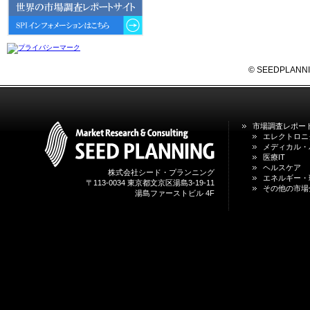
6GにおけるIoT／サービス市場の
動向 」を発刊しました。
2026年04月30日
4月30日、「2026年版 オンライン
診療サービスの現状と将来展望 」
© SEEDPLANNING,
を発刊しました。
2026年01月31日
1月31日、「DXが加速するMCI・
市場調査レポー
認知症ケア支援サービスの現状と
エレクトロニ
今後の方向性 」を発刊しました。
メディカル・
医療IT
ヘルスケア
株式会社シード・プランニング
2026年01月13日
エネルギー・
〒113-0034 東京都文京区湯島3-19-11
1月13日、「営業支援DXにおける
その他の市場
湯島ファーストビル 4F
名刺管理サービスの最新動向2026
」を発刊しました。
2025年12月20日
12月20日、「中国医薬品の流通と
日米欧企業の販売戦略 」を発刊し
ました。
2025年12月16日