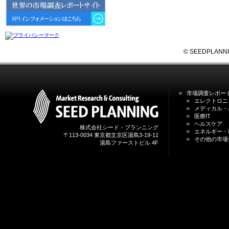
6GにおけるIoT／サービス市場の
動向 」を発刊しました。
2026年04月30日
4月30日、「2026年版 オンライン
診療サービスの現状と将来展望 」
© SEEDPLANNING,
を発刊しました。
2026年01月31日
1月31日、「DXが加速するMCI・
市場調査レポー
認知症ケア支援サービスの現状と
エレクトロニ
今後の方向性 」を発刊しました。
メディカル・
医療IT
ヘルスケア
株式会社シード・プランニング
2026年01月13日
エネルギー・
〒113-0034 東京都文京区湯島3-19-11
1月13日、「営業支援DXにおける
その他の市場
湯島ファーストビル 4F
名刺管理サービスの最新動向2026
」を発刊しました。
2025年12月20日
12月20日、「中国医薬品の流通と
日米欧企業の販売戦略 」を発刊し
ました。
2025年12月16日