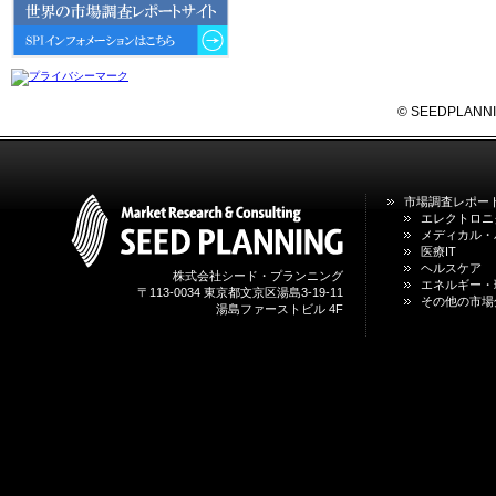
6GにおけるIoT／サービス市場の
動向 」を発刊しました。
2026年04月30日
4月30日、「2026年版 オンライン
診療サービスの現状と将来展望 」
© SEEDPLANNING,
を発刊しました。
2026年01月31日
1月31日、「DXが加速するMCI・
市場調査レポー
認知症ケア支援サービスの現状と
エレクトロニ
今後の方向性 」を発刊しました。
メディカル・
医療IT
ヘルスケア
株式会社シード・プランニング
2026年01月13日
エネルギー・
〒113-0034 東京都文京区湯島3-19-11
1月13日、「営業支援DXにおける
その他の市場
湯島ファーストビル 4F
名刺管理サービスの最新動向2026
」を発刊しました。
2025年12月20日
12月20日、「中国医薬品の流通と
日米欧企業の販売戦略 」を発刊し
ました。
2025年12月16日