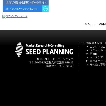
6GにおけるIoT／サービス市場の
動向 」を発刊しました。
2026年04月30日
4月30日、「2026年版 オンライン
診療サービスの現状と将来展望 」
© SEEDPLANNING,
を発刊しました。
2026年01月31日
1月31日、「DXが加速するMCI・
市場調査レポー
認知症ケア支援サービスの現状と
エレクトロニ
今後の方向性 」を発刊しました。
メディカル・
医療IT
ヘルスケア
株式会社シード・プランニング
2026年01月13日
エネルギー・
〒113-0034 東京都文京区湯島3-19-11
1月13日、「営業支援DXにおける
その他の市場
湯島ファーストビル 4F
名刺管理サービスの最新動向2026
」を発刊しました。
2025年12月20日
12月20日、「中国医薬品の流通と
日米欧企業の販売戦略 」を発刊し
ました。
2025年12月16日