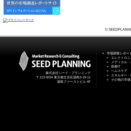
6GにおけるIoT／サービス市場の
動向 」を発刊しました。
2026年04月30日
4月30日、「2026年版 オンライン
診療サービスの現状と将来展望 」
© SEEDPLANNING,
を発刊しました。
2026年01月31日
1月31日、「DXが加速するMCI・
市場調査レポー
認知症ケア支援サービスの現状と
エレクトロニ
今後の方向性 」を発刊しました。
メディカル・
医療IT
ヘルスケア
株式会社シード・プランニング
2026年01月13日
エネルギー・
〒113-0034 東京都文京区湯島3-19-11
1月13日、「営業支援DXにおける
その他の市場
湯島ファーストビル 4F
名刺管理サービスの最新動向2026
」を発刊しました。
2025年12月20日
12月20日、「中国医薬品の流通と
日米欧企業の販売戦略 」を発刊し
ました。
2025年12月16日