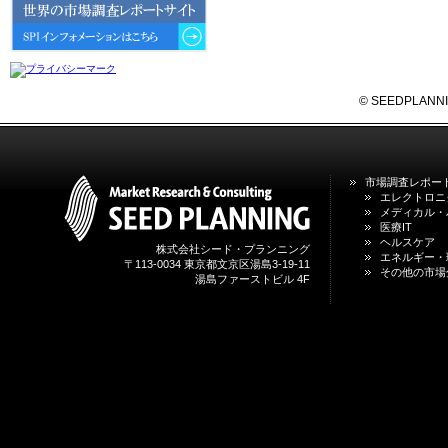
6GにおけるIoT／サービス市場の
動向 」を発刊しました。
2026年04月30日
4月30日、「2026年版 オンライン
診療サービスの現状と将来展望 」
© SEEDPLANNING,
を発刊しました。
2026年01月31日
1月31日、「DXが加速するMCI・
市場調査レポー
認知症ケア支援サービスの現状と
エレクトロニ
今後の方向性 」を発刊しました。
メディカル・
医療IT
ヘルスケア
株式会社シード・プランニング
2026年01月13日
エネルギー・
〒113-0034 東京都文京区湯島3-19-11
1月13日、「営業支援DXにおける
その他の市場
湯島ファーストビル 4F
名刺管理サービスの最新動向2026
」を発刊しました。
2025年12月20日
12月20日、「中国医薬品の流通と
日米欧企業の販売戦略 」を発刊し
ました。
2025年12月16日