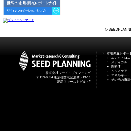
6GにおけるIoT／サービス市場の
動向 」を発刊しました。
2026年04月30日
4月30日、「2026年版 オンライン
診療サービスの現状と将来展望 」
© SEEDPLANNING,
を発刊しました。
2026年01月31日
1月31日、「DXが加速するMCI・
市場調査レポー
認知症ケア支援サービスの現状と
エレクトロニ
今後の方向性 」を発刊しました。
メディカル・
医療IT
ヘルスケア
株式会社シード・プランニング
2026年01月13日
エネルギー・
〒113-0034 東京都文京区湯島3-19-11
1月13日、「営業支援DXにおける
その他の市場
湯島ファーストビル 4F
名刺管理サービスの最新動向2026
」を発刊しました。
2025年12月20日
12月20日、「中国医薬品の流通と
日米欧企業の販売戦略 」を発刊し
ました。
2025年12月16日