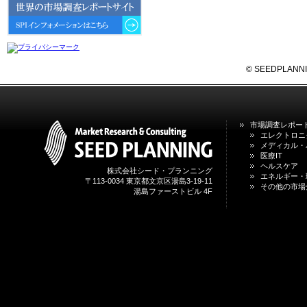
6GにおけるIoT／サービス市場の
動向 」を発刊しました。
2026年04月30日
4月30日、「2026年版 オンライン
診療サービスの現状と将来展望 」
© SEEDPLANNING,
を発刊しました。
2026年01月31日
1月31日、「DXが加速するMCI・
市場調査レポー
認知症ケア支援サービスの現状と
エレクトロニ
今後の方向性 」を発刊しました。
メディカル・
医療IT
ヘルスケア
株式会社シード・プランニング
2026年01月13日
エネルギー・
〒113-0034 東京都文京区湯島3-19-11
1月13日、「営業支援DXにおける
その他の市場
湯島ファーストビル 4F
名刺管理サービスの最新動向2026
」を発刊しました。
2025年12月20日
12月20日、「中国医薬品の流通と
日米欧企業の販売戦略 」を発刊し
ました。
2025年12月16日