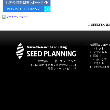
6GにおけるIoT／サービス市場の
動向 」を発刊しました。
2026年04月30日
4月30日、「2026年版 オンライン
診療サービスの現状と将来展望 」
© SEEDPLANNING,
を発刊しました。
2026年01月31日
1月31日、「DXが加速するMCI・
市場調査レポー
認知症ケア支援サービスの現状と
エレクトロニ
今後の方向性 」を発刊しました。
メディカル・
医療IT
ヘルスケア
株式会社シード・プランニング
2026年01月13日
エネルギー・
〒113-0034 東京都文京区湯島3-19-11
1月13日、「営業支援DXにおける
その他の市場
湯島ファーストビル 4F
名刺管理サービスの最新動向2026
」を発刊しました。
2025年12月20日
12月20日、「中国医薬品の流通と
日米欧企業の販売戦略 」を発刊し
ました。
2025年12月16日