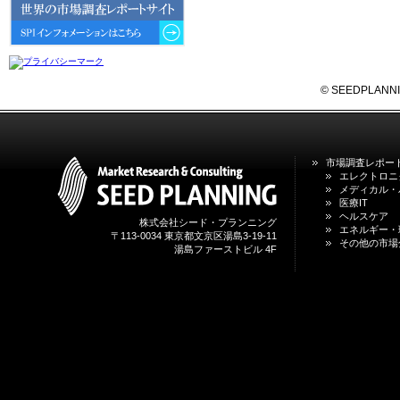
6GにおけるIoT／サービス市場の
動向 」を発刊しました。
2026年04月30日
4月30日、「2026年版 オンライン
診療サービスの現状と将来展望 」
© SEEDPLANNING,
を発刊しました。
2026年01月31日
1月31日、「DXが加速するMCI・
市場調査レポー
認知症ケア支援サービスの現状と
エレクトロニ
今後の方向性 」を発刊しました。
メディカル・
医療IT
ヘルスケア
株式会社シード・プランニング
2026年01月13日
エネルギー・
〒113-0034 東京都文京区湯島3-19-11
1月13日、「営業支援DXにおける
その他の市場
湯島ファーストビル 4F
名刺管理サービスの最新動向2026
」を発刊しました。
2025年12月20日
12月20日、「中国医薬品の流通と
日米欧企業の販売戦略 」を発刊し
ました。
2025年12月16日