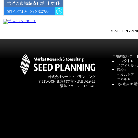
6GにおけるIoT／サービス市場の
動向 」を発刊しました。
2026年04月30日
4月30日、「2026年版 オンライン
診療サービスの現状と将来展望 」
© SEEDPLANNING,
を発刊しました。
2026年01月31日
1月31日、「DXが加速するMCI・
市場調査レポー
認知症ケア支援サービスの現状と
エレクトロニ
今後の方向性 」を発刊しました。
メディカル・
医療IT
ヘルスケア
株式会社シード・プランニング
2026年01月13日
エネルギー・
〒113-0034 東京都文京区湯島3-19-11
1月13日、「営業支援DXにおける
その他の市場
湯島ファーストビル 4F
名刺管理サービスの最新動向2026
」を発刊しました。
2025年12月20日
12月20日、「中国医薬品の流通と
日米欧企業の販売戦略 」を発刊し
ました。
2025年12月16日