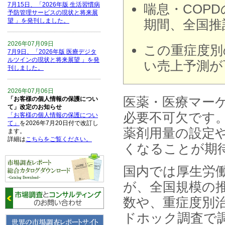
7月15日、「2026年版 生活習慣病
喘息・COP
予防管理サービスの現状と将来展
望 」を発刊しました。
期間、全国推
2026年07月09日
この重症度別
7月9日、「2026年版 医療デジタ
ルツインの現状と将来展望 」を発
い売上予測が
刊しました。
2026年07月06日
医薬・医療マー
「お客様の個人情報の保護につい
て」改定のお知らせ
必要不可欠です
「お客様の個人情報の保護につい
て」
を2026年7月20日付で改訂し
薬剤用量の設定
ます。
詳細は
こちらをご覧ください。
くなることが期
2026年06月15日
国内では厚生労
6月15日、「中国の医療保険医薬
品リスト 」を発刊しました。
が、全国規模の推
数や、重症度別
2026年06月01日
6月1日、「2026-27年版 5G SA、
ドホック調査で
6GにおけるIoT／サービス市場の