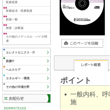
医療産業
医療経済・医療制度
創薬一般
検査・診断薬
その他のメディカル・バイオ関
連
エレクトロニクス・IT
医療IT
ヘルスケア
ポイント
エネルギー・環境
その他の市場分野
一般内科、呼
施
2026年07月15日