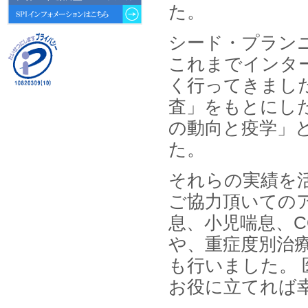
動向 」を発刊しました。
た。
2026年04月30日
シード・プラン
4月30日、「2026年版 オンライン
診療サービスの現状と将来展望 」
これまでインタ
を発刊しました。
く行ってきまし
2026年01月31日
査」をもとにし
1月31日、「DXが加速するMCI・
認知症ケア支援サービスの現状と
の動向と疫学」
今後の方向性 」を発刊しました。
た。
2026年01月13日
1月13日、「営業支援DXにおける
それらの実績を
名刺管理サービスの最新動向2026
」を発刊しました。
ご協力頂いての
息、小児喘息、C
2025年12月20日
12月20日、「中国医薬品の流通と
や、重症度別治
日米欧企業の販売戦略 」を発刊し
ました。
も行いました。
お役に立てれば
2025年12月16日
12月16日、「2026年版 防災情報