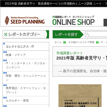
2021年版 高齢者見守り・緊急通報サービスの市場動向とニーズ調査 シード・
プ
レポートを探す
ホーム
その他のヘルスケア関連
IT
エレクトロニクス・IT
市場調査レポート
映像・メディア
2021年版 高齢者見守
IT・インターネット・デジタル
コンテンツ
― 親子の意識変化、自治体・個
情報・通信・コミュニケーショ
ン
携帯電話・スマートフォン・タ
ブレット
エネルギー・環境