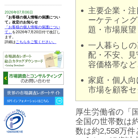
主要企業・注
2026年07月06日
「お客様の個人情報の保護につい
ーケティング
て」改定のお知らせ
「お客様の個人情報の保護につい
題・市場展望
て」
を2026年7月20日付で改訂し
ます。
詳細は
こちらをご覧ください。
一人暮らしの
配・不安、見
2026年06月15日
6月15日、「中国の医療保険医薬
容価格帯など
品リスト 」を発刊しました。
家庭・個人向
2026年06月01日
6月1日、「2026-27年版 5G SA、
市場を顧客セ
6GにおけるIoT／サービス市場の
動向 」を発刊しました。
2026年04月30日
厚生労働省の「国
4月30日、「2026年版 オンライン
診療サービスの現状と将来展望 」
全国の世帯数は約
を発刊しました。
数は約2,558万