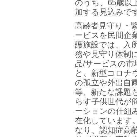
2026年01月31日
のうち、65歳以
1月31日、「DXが加速するMCI・
加する見込みで
認知症ケア支援サービスの現状と
今後の方向性 」を発刊しました。
高齢者見守り・
2026年01月13日
ービスを民間企
1月13日、「営業支援DXにおける
名刺管理サービスの最新動向2026
護施設では、入
」を発刊しました。
務や見守り体制に
2025年12月20日
品/サービスの
12月20日、「中国医薬品の流通と
日米欧企業の販売戦略 」を発刊し
と、新型コロナ
ました。
の孤立や外出自
2025年12月16日
等、新たな課題
12月16日、「2026年版 防災情報
システム・サービス市場の最新動
らす子供世代が
向と市場展望 」を発刊しました。
ーションの仕組み
在化しています。
なり、認知症高齢