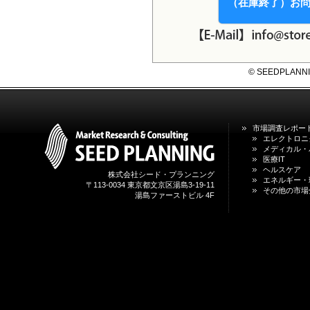
（在庫終了）お
© SEEDPLANNING,
市場調査レポー
エレクトロニ
メディカル・
医療IT
ヘルスケア
株式会社シード・プランニング
エネルギー・
〒113-0034 東京都文京区湯島3-19-11
その他の市場
湯島ファーストビル 4F