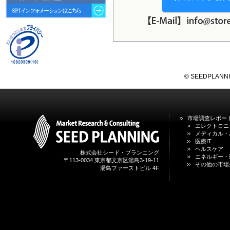
動向 」を発刊しました。
2026年04月30日
4月30日、「2026年版 オンライン
診療サービスの現状と将来展望 」
を発刊しました。
2026年01月31日
© SEEDPLANNING,
1月31日、「DXが加速するMCI・
認知症ケア支援サービスの現状と
今後の方向性 」を発刊しました。
市場調査レポー
2026年01月13日
エレクトロニ
1月13日、「営業支援DXにおける
メディカル・
名刺管理サービスの最新動向2026
医療IT
」を発刊しました。
ヘルスケア
株式会社シード・プランニング
エネルギー・
〒113-0034 東京都文京区湯島3-19-11
その他の市場
湯島ファーストビル 4F
2025年12月20日
12月20日、「中国医薬品の流通と
日米欧企業の販売戦略 」を発刊し
ました。
2025年12月16日
12月16日、「2026年版 防災情報