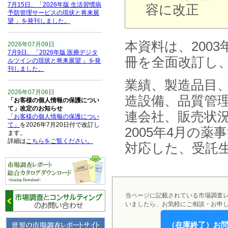
7月15日、「2026年版 生活習慣病
容に改正
予防管理サービスの現状と将来展
望 」を発刊しました。
本資料は、2003
2026年07月09日
7月9日、「2026年版 医療デジタ
冊を全面改訂し
ルツインの現状と将来展望 」を発
刊しました。
業績、製造品目
2026年07月06日
造設備、品質管理
「お客様の個人情報の保護につい
て」改定のお知らせ
連会社、販売状
「お客様の個人情報の保護につい
て」
を2026年7月20日付で改訂し
2005年4月の
ます。
詳細は
こちらをご覧ください。
対応した、受託
2026年06月15日
6月15日、「中国の医療保険医薬
品リスト 」を発刊しました。
当ページに記載されている市場調査
2026年06月01日
いましたら、お気軽にご相談・お申
6月1日、「2026-27年版 5G SA、
6GにおけるIoT／サービス市場の
（在庫終了）お