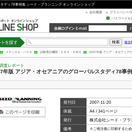
スタディ78事例集 シード・プランニング オンラインショップ
会社概要
プライバシー
パスワードを
複合
トを探す
メディカル・バイオ
試験受託機関・ＣＲＯ・ＳＭＯ
2007年版 アジア・オセアニア
調査レポート
007年版 アジア・オセアニアのグローバルスタディ78事
発刊日
2007-11-20
体裁
A4 / 341ページ
発行
株式会社シード・プラ
備考
※ご発注後に印刷するため