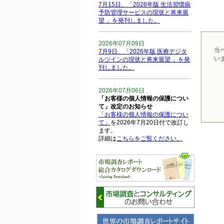
7月15日、「2026年版 生活習慣病
予防管理サービスの現状と将来展
望 」を発刊しました。
2026年07月09日
当
7月9日、「2026年版 医療デジタ
い
ルツインの現状と将来展望 」を発
刊しました。
2026年07月06日
「お客様の個人情報の保護につい
て」改定のお知らせ
「お客様の個人情報の保護につい
て」
を2026年7月20日付で改訂し
ます。
詳細は
こちらをご覧ください。
2026年06月15日
6月15日、「中国の医療保険医薬
品リスト 」を発刊しました。
2026年06月01日
6月1日、「2026-27年版 5G SA、
6GにおけるIoT／サービス市場の