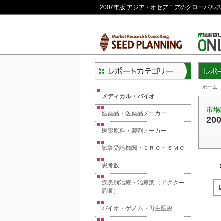
2007年版 アジア・オセアニアのグローバル
レポー
ホーム
メディカル・バイオ
市場
医薬品・医薬品メーカー
2
医薬原料・製剤メーカー
試験受託機関・ＣＲＯ・ＳＭＯ
患者数
疾患別治療・治療薬（ドクター
調査）
バイオ・ゲノム・再生医療