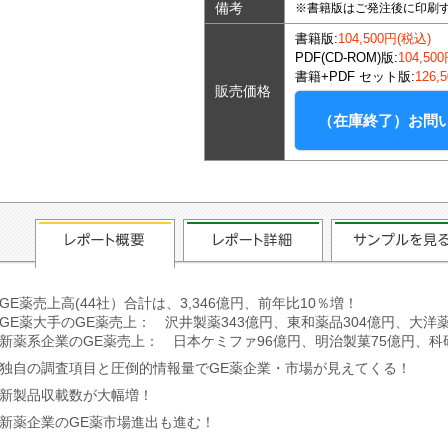
備考
※書籍版はご発注後に印刷
書籍版:
104,500円(税込)
PDF(CD-ROM)版:
104,50
書籍+PDF セット版:
126,
販売価格
（在庫終了）お問
GE薬売上高(44社）合計は、3,346億円、前年比10％増！
GE薬大手のGE薬売上： 沢井製薬343億円、東和薬品304億円、大洋薬
新薬系企業のGE薬売上： 日本ケミファ96億円、明治製菓75億円、科
独自の調査項目と圧倒的情報量でGE薬企業・市場が見えてくる！
新製品収載数が大幅増！
新薬企業のGE薬市場進出も進む！