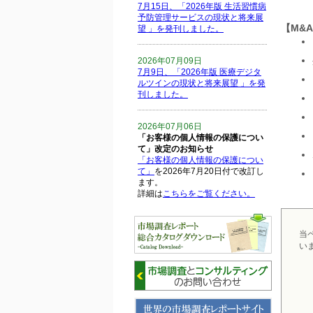
★
7月15日、「2026年版 生活習慣病
予防管理サービスの現状と将来展
【M&
望 」を発刊しました。
2026年07月09日
7月9日、「2026年版 医療デジタ
ルツインの現状と将来展望 」を発
刊しました。
2026年07月06日
「お客様の個人情報の保護につい
て」改定のお知らせ
「お客様の個人情報の保護につい
て」
を2026年7月20日付で改訂し
ます。
詳細は
こちらをご覧ください。
2026年06月15日
当
6月15日、「中国の医療保険医薬
い
品リスト 」を発刊しました。
2026年06月01日
6月1日、「2026-27年版 5G SA、
6GにおけるIoT／サービス市場の