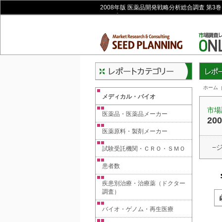
2008年版 医薬品開発戦略分析総合調査 第
ョップ
レポー
ホーム
メディカル・バイオ
市場
医薬品・医薬品メーカー
2
医薬原料・製剤メーカー
−
試験受託機関・ＣＲＯ・ＳＭＯ
患者数
疾患別治療・治療薬（ドクター
調査）
バイオ・ゲノム・再生医療