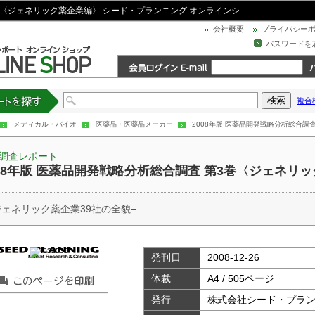
3巻〈ジェネリック薬企業編〉 シード・プランニング オンラインシ
会社概要
プライバシー
パスワードを
複合
トを探す
メディカル・バイオ
医薬品・医薬品メーカー
2008年版 医薬品開発戦略分析総合調
調査レポート
008年版 医薬品開発戦略分析総合調査 第3巻〈ジェネリ
ジェネリック薬企業39社の全貌−
発刊日
2008-12-26
体裁
A4 / 505ページ
発行
株式会社シード・プラ