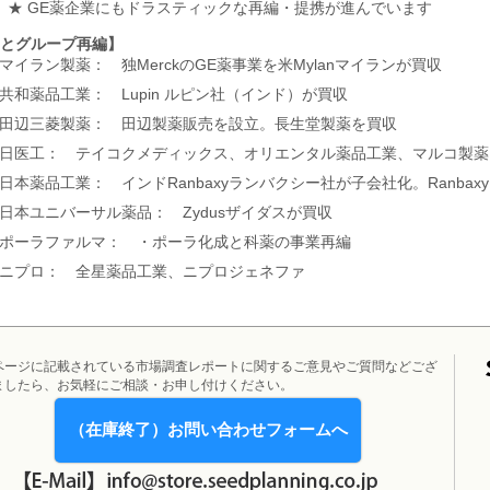
 GE薬企業にもドラスティックな再編・提携が進んでいます
Aとグループ再編】
マイラン製薬： 独MerckのGE薬事業を米Mylanマイランが買収
共和薬品工業： Lupin ルピン社（インド）が買収
田辺三菱製薬： 田辺製薬販売を設立。長生堂製薬を買収
日医工： テイコクメディックス、オリエンタル薬品工業、マルコ製薬
日本薬品工業： インドRanbaxyランバクシー社が子会社化。Ranba
日本ユニバーサル薬品： Zydusザイダスが買収
ポーラファルマ： ・ポーラ化成と科薬の事業再編
ニプロ： 全星薬品工業、ニプロジェネファ
ページに記載されている市場調査レポートに関するご意見やご質問などござ
ましたら、お気軽にご相談・お申し付けください。
（在庫終了）お問い合わせフォームへ