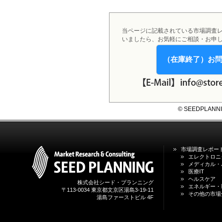
2026年01月31日
1月31日、「DXが加速するMCI・
認知症ケア支援サービスの現状と
今後の方向性 」を発刊しました。
当ページに記載されている市場調査
いましたら、お気軽にご相談・お申
2026年01月13日
1月13日、「営業支援DXにおける
（在庫終了）お
名刺管理サービスの最新動向2026
」を発刊しました。
2025年12月20日
12月20日、「中国医薬品の流通と
© SEEDPLANNING,
日米欧企業の販売戦略 」を発刊し
ました。
2025年12月16日
12月16日、「2026年版 防災情報
市場調査レポー
システム・サービス市場の最新動
エレクトロニ
向と市場展望 」を発刊しました。
メディカル・
医療IT
ヘルスケア
株式会社シード・プランニング
エネルギー・
〒113-0034 東京都文京区湯島3-19-11
その他の市場
湯島ファーストビル 4F