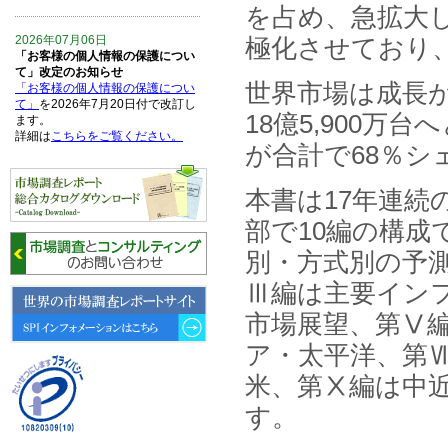
を占め、急拡大
極化させており、
2026年07月06日
「お客様の個人情報の保護につい
て」改定のお知らせ
世界市場は成長が
「お客様の個人情報の保護につい
て」
を2026年7月20日付で改訂し
18億5,900万
ます。
詳細は
こちらをご覧ください。
が合計で68％シ
2026年06月15日
本書は17年連続
6月15日、「中国の医療保険医薬
品リスト 」を発刊しました。
部で10編の構成
別・方式別の予
2026年06月01日
6月1日、「2026-27年版 5G SA、
Ⅲ編は主要インフ
6GにおけるIoT／サービス市場の
動向 」を発刊しました。
市場展望、第Ⅴ
ア・太平洋、第
2026年04月30日
4月30日、「2026年版 オンライン
米、第Ⅹ編は中
診療サービスの現状と将来展望 」
を発刊しました。
す。