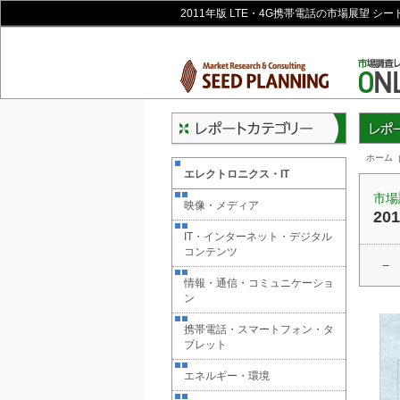
2011年版 LTE・4G携帯電話の市場展望 
レポー
ホーム
エレクトロニクス・IT
市場
映像・メディア
20
IT・インターネット・デジタル
コンテンツ
−
情報・通信・コミュニケーショ
ン
携帯電話・スマートフォン・タ
ブレット
エネルギー・環境