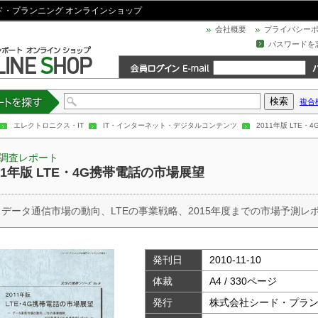
シード・プランニング オンラインショップ
会社概要
プライバシー
パスワードを
複合
トを探す
エレクトロニクス・IT
IT・インターネット・デジタルコンテンツ
2011年版 LTE
調査レポート
11年版 LTE・4G携帯電話の市場展望
 データ通信市場の動向、LTEの事業戦略、2015年度までの市場予測レ
発刊日
2010-11-10
体裁
A4 / 330ページ
発行
株式会社シード・プラ