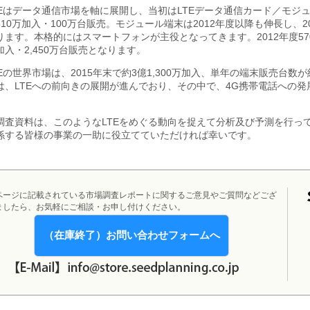
TEはデータ通信市場を軸に展開し、当初はLTEデータ通信カード／モジュ
310万加入・100万台販売。モジュール端末は2012年度以降も伸長し、20
ります。本格的にはスマートフォンが主役となってきます。2012年度570万加
加入・2,450万台販売となります。
TEの世界市場は、2015年末で約3億1,300万加入、単年の端末販売台数が
は、LTEへの前向きの展開が進んでおり、その中で、4G携帯電話への
。
調査資料は、このようなLTEをめぐる動向を捉えて分析及び予測を行っ
係する皆様の事業の一助に役立てていただければ幸いです。
ページに記載されている市場調査レポートに関するご意見やご質問などござ
ましたら、お気軽にご相談・お申し付けください。
（在庫終了）お問い合わせフォームへ