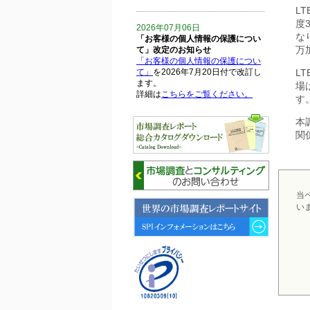
L
度
2026年07月06日
な
「お客様の個人情報の保護につい
万
て」改定のお知らせ
「お客様の個人情報の保護につい
て」
を2026年7月20日付で改訂し
L
ます。
場
詳細は
こちらをご覧ください。
す
本
2026年06月15日
関
6月15日、「中国の医療保険医薬
品リスト 」を発刊しました。
2026年06月01日
6月1日、「2026-27年版 5G SA、
当
6GにおけるIoT／サービス市場の
い
動向 」を発刊しました。
2026年04月30日
4月30日、「2026年版 オンライン
診療サービスの現状と将来展望 」
を発刊しました。