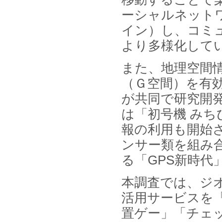
2026年01月31日
1月31日、「DXが加速するMCI・
ーシャルネット
認知症ケア支援サービスの現状と
今後の方向性 」を発刊しました。
イン）し、コミ
より多様化して
2026年01月13日
1月13日、「営業支援DXにおける
名刺管理サービスの最新動向2026
また、地理空間
」を発刊しました。
（Ｇ空間）を有
2025年12月20日
が共同で研究開発
12月20日、「中国医薬品の流通と
日米欧企業の販売戦略 」を発刊し
は「初号機 み
ました。
報の利用も開始
2025年12月16日
ンサー類を組み
12月16日、「2026年版 防災情報
システム・サービス市場の最新動
る「GPS新時代
向と市場展望 」を発刊しました。
本調査では、ジ
活用サービスを
置ゲー」「チェ