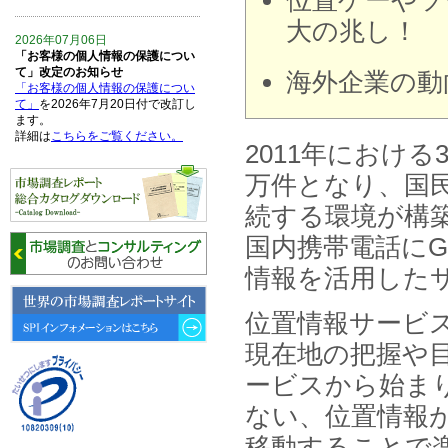
位置ゲーやソ
大の兆し！
2026年07月06日
「お客様の個人情報の保護につい
て」改定のお知らせ
海外企業の動
「お客様の個人情報の保護につい
て」
を2026年7月20日付で改訂し
ます。
詳細は
こちらをご覧ください。
2011年における
万件となり、国
2026年06月15日
6月15日、「中国の医療保険医薬
続する環境が構築
品リスト 」を発刊しました。
国内携帯電話に
2026年06月01日
情報を活用した
6月1日、「2026-27年版 5G SA、
6GにおけるIoT／サービス市場の
動向 」を発刊しました。
位置情報サービス （L
現在地の把握や
2026年04月30日
4月30日、「2026年版 オンライン
ービスから始ま
診療サービスの現状と将来展望 」
を発刊しました。
ない、位置情報
移動することで