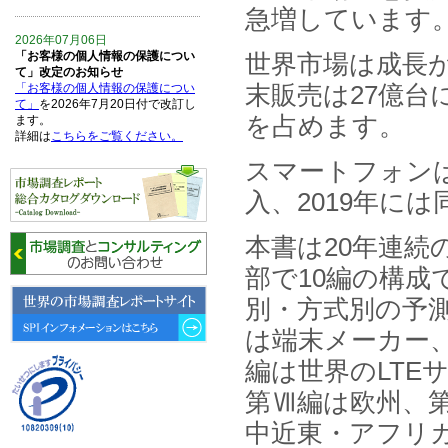
急増しています
2026年07月06日
世界市場は成長が
「お客様の個人情報の保護につい
て」改定のお知らせ
末販売は27億台
「お客様の個人情報の保護につい
て」
を2026年7月20日付で改訂し
を占めます。
ます。
詳細は
こちらをご覧ください。
スマートフォンは
2026年06月15日
入、2019年に
6月15日、「中国の医療保険医薬
品リスト 」を発刊しました。
本書は20年連続
2026年06月01日
部で10編の構成
6月1日、「2026-27年版 5G SA、
6GにおけるIoT／サービス市場の
別・方式別の予
動向 」を発刊しました。
は端末メーカー
2026年04月30日
編は世界のLTE
4月30日、「2026年版 オンライン
診療サービスの現状と将来展望 」
第Ⅶ編は欧州、
を発刊しました。
中近東・アフリ