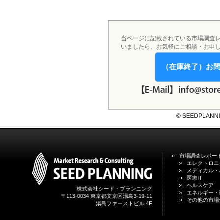
2026年01月31日
1月31日、「DXが加速するMCI・
認知症ケア支援サービスの現状と
今後の方向性 」を発刊しました。
当ページに記載されている市場調査
2026年01月13日
いましたら、お気軽にご相談・お申
1月13日、「営業支援DXにおける
名刺管理サービスの最新動向2026
（在庫終了）お
」を発刊しました。
2025年12月20日
12月20日、「中国医薬品の流通と
日米欧企業の販売戦略 」を発刊し
© SEEDPLANNING,
ました。
2025年12月16日
12月16日、「2026年版 防災情報
システム・サービス市場の最新動
市場調査レポー
向と市場展望 」を発刊しました。
エレクトロニ
メディカル・
医療IT
ヘルスケア
株式会社シード・プランニング
エネルギー・
〒113-0034 東京都文京区湯島3-19-11
その他の市場
湯島ファーストビル 4F