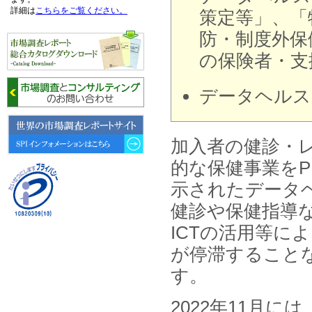
詳細は
こちらをご覧ください。
策定等」、「
防・制度外保
2026年06月15日
6月15日、「中国の医療保険医薬
の保険者・支
品リスト 」を発刊しました。
データヘルス
2026年06月01日
6月1日、「2026-27年版 5G SA、
6GにおけるIoT／サービス市場の
動向 」を発刊しました。
加入者の健診・
2026年04月30日
的な保健事業をP
4月30日、「2026年版 オンライン
示されたデータヘ
診療サービスの現状と将来展望 」
を発刊しました。
健診や保健指導
ICTの活用等に
2026年01月31日
1月31日、「DXが加速するMCI・
が停滞することな
認知症ケア支援サービスの現状と
今後の方向性 」を発刊しました。
す。
2026年01月13日
2022年11月
1月13日、「営業支援DXにおける