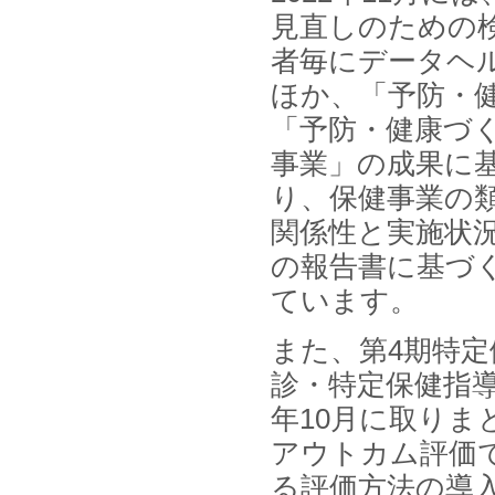
名刺管理サービスの最新動向2026
見直しのための
」を発刊しました。
者毎にデータヘ
2025年12月20日
ほか、「予防・
12月20日、「中国医薬品の流通と
日米欧企業の販売戦略 」を発刊し
「予防・健康づ
ました。
事業」の成果に
2025年12月16日
り、保健事業の
12月16日、「2026年版 防災情報
システム・サービス市場の最新動
関係性と実施状況
向と市場展望 」を発刊しました。
の報告書に基づ
ています。
また、第4期特定
診・特定保健指導
年10月に取り
アウトカム評価で
る評価方法の導