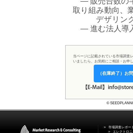
― 販売台数の
2026年01月31日
1月31日、「DXが加速するMCI・
取り組み動向、
認知症ケア支援サービスの現状と
今後の方向性 」を発刊しました。
デザリング機
― 進む法人導
2026年01月13日
1月13日、「営業支援DXにおける
名刺管理サービスの最新動向2026
」を発刊しました。
2025年12月20日
当ページに記載されている市場調査
12月20日、「中国医薬品の流通と
いましたら、お気軽にご相談・お申
日米欧企業の販売戦略 」を発刊し
ました。
（在庫終了）お
2025年12月16日
12月16日、「2026年版 防災情報
システム・サービス市場の最新動
向と市場展望 」を発刊しました。
© SEEDPLANNING,
市場調査レポー
エレクトロニ