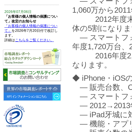
― スマートフォ
1,060万から201
2026年07月06日
「お客様の個人情報の保護につい
2012年度末4,
て」改定のお知らせ
「お客様の個人情報の保護につい
体の5割になり
て」
を2026年7月20日付で改訂し
― スマートフォン
ます。
詳細は
こちらをご覧ください。
年度1,720万台、2
2016年度2,
2026年06月15日
6月15日、「中国の医療保険医薬
なります。
品リスト 」を発刊しました。
◆ iPhone・i
2026年06月01日
6月1日、「2026-27年版 5G SA、
― 販売台数、
6GにおけるIoT／サービス市場の
動向 」を発刊しました。
― スマートフ
― 2012→20
2026年04月30日
4月30日、「2026年版 オンライン
― iPad牙城に
診療サービスの現状と将来展望 」
を発刊しました。
― 機能・アプ