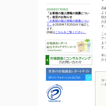
高
2026年07月06日
よ
「お客様の個人情報の保護につい
病
て」改定のお知らせ
「お客様の個人情報の保護につい
介
て」
を2026年7月20日付で改訂し
す
ます。
詳細は
こちらをご覧ください。
こ
ア
ま
2026年06月15日
6月15日、「中国の医療保険医薬
す
品リスト 」を発刊しました。
本
介
2026年06月01日
6月1日、「2026-27年版 5G SA、
6GにおけるIoT／サービス市場の
動向 」を発刊しました。
当
2026年04月30日
い
4月30日、「2026年版 オンライン
診療サービスの現状と将来展望 」
を発刊しました。