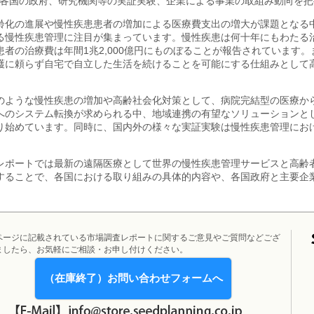
各国の政府、研究機関等の実証実験、企業による事業の取組み動向を把
齢化の進展や慢性疾患患者の増加による医療費支出の増大が課題となる中
る慢性疾患管理に注目が集まっています。慢性疾患は何十年にもわたる
患者の治療費は年間1兆2,000億円にものぼることが報告されています。
護に頼らず自宅で自立した生活を続けることを可能にする仕組みとして
。
のような慢性疾患の増加や高齢社会化対策として、病院完結型の医療か
へのシステム転換が求められる中、地域連携の有望なソリューションと
り始めています。同時に、国内外の様々な実証実験は慢性疾患管理におけ
。
レポートでは最新の遠隔医療として世界の慢性疾患管理サービスと高齢者
することで、各国における取り組みの具体的内容や、各国政府と主要企
ページに記載されている市場調査レポートに関するご意見やご質問などござ
ましたら、お気軽にご相談・お申し付けください。
（在庫終了）お問い合わせフォームへ