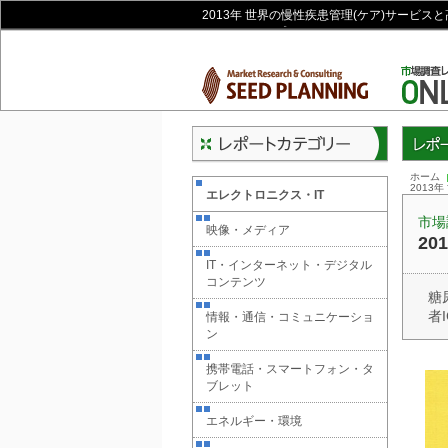
2013年 世界の慢性疾患管理(ケア)サービス
ラインショップ
レポー
ホーム
2013
エレクトロニクス・IT
市場
映像・メディア
2
IT・インターネット・デジタル
コンテンツ
糖
者
情報・通信・コミュニケーショ
ン
携帯電話・スマートフォン・タ
ブレット
エネルギー・環境