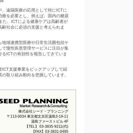
握
、遠隔医療の応用として特にICTに
治療を必要とし、例えば、国内の糖尿
また、ICTによる健康ケアは高齢者が
高齢社会に必須の支援と考えられま
ら地域連携型医療や日常生活圏包括ケ
して慢性疾患管理サービスに注目が集
るICTの有効性を報告してきていま
ICT支援事業をピックアップして紹
業の取り組み動向を把握しています。
株式会社シード・プランニング
〒113-0034 東京都文京区湯島3-19-11
湯島ファーストビル 4F
【TEL】 03-3835-9211(代)
【FAX】03-3831-0495