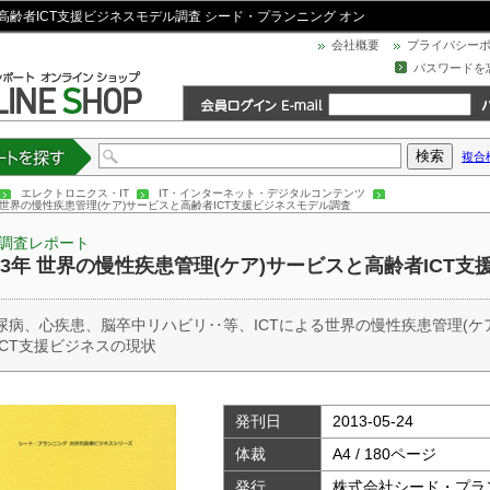
と高齢者ICT支援ビジネスモデル調査 シード・プランニング オン
会社概要
プライバシー
パスワードを
複合
トを探す
エレクトロニクス・IT
IT・インターネット・デジタルコンテンツ
年 世界の慢性疾患管理(ケア)サービスと高齢者ICT支援ビジネスモデル調査
調査レポート
013年 世界の慢性疾患管理(ケア)サービスと高齢者ICT
尿病、心疾患、脳卒中リハビリ‥等、ICTによる世界の慢性疾患管理(ケ
ICT支援ビジネスの現状
発刊日
2013-05-24
体裁
A4 / 180ページ
発行
株式会社シード・プラ