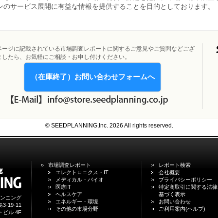
ンのサービス展開に有益な情報を提供することを目的としております。
ページに記載されている市場調査レポートに関するご意見やご質問などござ
ましたら、お気軽にご相談・お申し付けください。
（在庫終了）お問い合わせフォームへ
© SEEDPLANNING,Inc. 2026 All rights reserved.
市場調査レポート
レポート検索
エレクトロニクス・IT
会社概要
メディカル・バイオ
プライバシーポリシー
医療IT
特定商取引に関する法律
ヘルスケア
基づく表示
ンニング
エネルギー・環境
お問い合わせ
-19-11
その他の市場分野
ご利用案内(ヘルプ)
ビル 4F