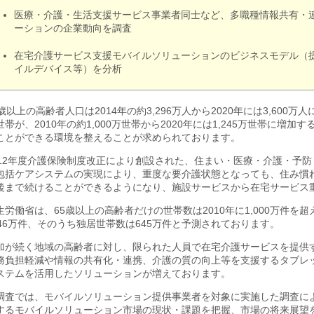
医療・介護・生活支援サービス事業者同士など、多職種情報共有・
ーションの企業動向を調査
在宅介護サービス支援モバイルソリューションのビジネスモデル（
イルデバイス等）を分析
5歳以上の高齢者人口は2014年の約3,296万人から2020年には3,60
世帯が、2010年の約1,000万世帯から2020年には1,245万世帯に増
ことができる環境を整えることが求められております。
012年度介護保険制度改正により創設された、住まい・医療・介護・予
包括ケアシステムの実現により、重度な要介護状態となっても、住み慣
後まで続けることができるようになり、施設サービスから在宅サービス
生労働省は、65歳以上の高齢者だけの世帯数は2010年に1,000万件を超
346万件、そのうち独居世帯数は645万件と予測されております。
加が続く地域の高齢者に対し、限られた人員で在宅介護サービスを提供
務負担軽減や情報の共有化・連携、介護の質の向上等を支援するタブレ
ステムを活用したソリューションが増えております。
調査では、モバイルソリューション提供事業者を対象に実施した調査に
するモバイルソリューション市場の現状・課題を把握、市場の将来展望