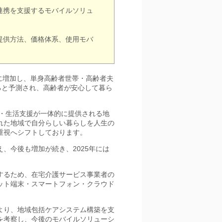
連携を支援するモバイルソリュ
提供方法、価格体系、使用モバ
0万人に増加し、単身高齢者世帯・高齢者夫
加すると予測され、高齢者が安心して暮ら
防・生活支援が一体的に提供される地
れた地域で自分らしい暮らしを人生の
重視へシフトしております。
え、今後も増加が続き、2025年には
するため、在宅介護サービス事業者の
ット端末・スマートフォン・クラウド
より、地域包括ケアシステム構築を支
を考察し、今後のモバイルソリューシ