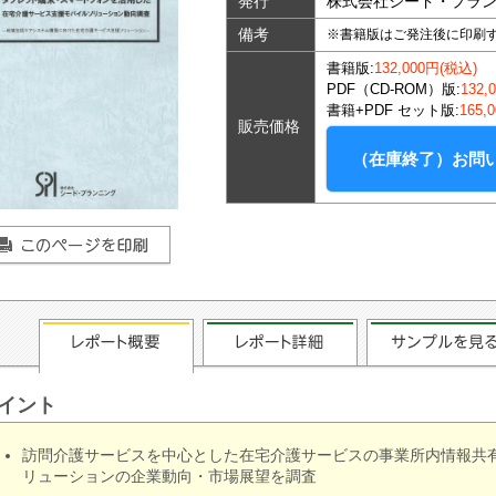
発行
株式会社シード・プラ
備考
※書籍版はご発注後に印刷
書籍版:
132,000円(税込)
PDF（CD-ROM）版:
132,
書籍+PDF セット版:
165,
販売価格
（在庫終了）お問
イント
訪問介護サービスを中心とした在宅介護サービスの事業所内情報共
リューションの企業動向・市場展望を調査