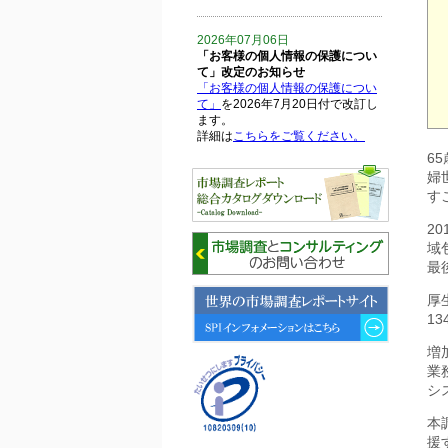
2026年07月06日
「お客様の個人情報の保護につい
て」改定のお知らせ
「お客様の個人情報の保護につい
て」
を2026年7月20日付で改訂し
ます。
詳細は
こちらをご覧ください。
6
婦
2026年06月15日
す
6月15日、「中国の医療保険医薬
品リスト 」を発刊しました。
2
域
2026年06月01日
最
6月1日、「2026-27年版 5G SA、
6GにおけるIoT／サービス市場の
厚
動向 」を発刊しました。
1
増
2026年04月30日
業
4月30日、「2026年版 オンライン
診療サービスの現状と将来展望 」
シ
を発刊しました。
本
援