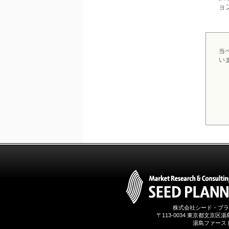
2026年01月31日
ョ
1月31日、「DXが加速するMCI・
認知症ケア支援サービスの現状と
今後の方向性 」を発刊しました。
2026年01月13日
当
1月13日、「営業支援DXにおける
い
名刺管理サービスの最新動向2026
」を発刊しました。
2025年12月20日
12月20日、「中国医薬品の流通と
日米欧企業の販売戦略 」を発刊し
ました。
2025年12月16日
12月16日、「2026年版 防災情報
システム・サービス市場の最新動
向と市場展望 」を発刊しました。
株式会社シード・プラ
〒113-0034 東京都文京区湯島3
湯島ファースト